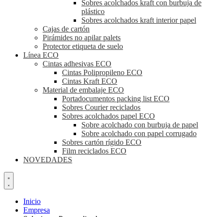
Sobres acolchados kraft con burbuja de
plástico
Sobres acolchados kraft interior papel
Cajas de cartón
Pirámides no apilar palets
Protector etiqueta de suelo
Línea ECO
Cintas adhesivas ECO
Cintas Polipropileno ECO
Cintas Kraft ECO
Material de embalaje ECO
Portadocumentos packing list ECO
Sobres Courier reciclados
Sobres acolchados papel ECO
Sobre acolchado con burbuja de papel
Sobre acolchado con papel corrugado
Sobres cartón rígido ECO
Film reciclados ECO
NOVEDADES
Inicio
Empresa