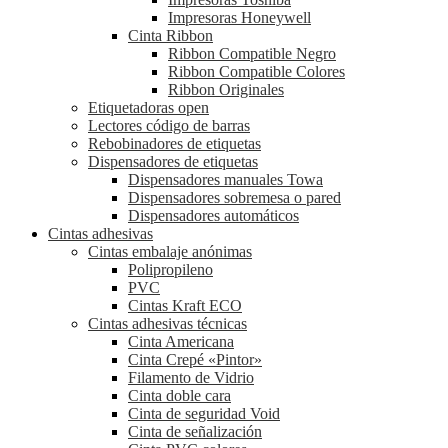
Impresoras Honeywell
Cinta Ribbon
Ribbon Compatible Negro
Ribbon Compatible Colores
Ribbon Originales
Etiquetadoras open
Lectores código de barras
Rebobinadores de etiquetas
Dispensadores de etiquetas
Dispensadores manuales Towa
Dispensadores sobremesa o pared
Dispensadores automáticos
Cintas adhesivas
Cintas embalaje anónimas
Polipropileno
PVC
Cintas Kraft ECO
Cintas adhesivas técnicas
Cinta Americana
Cinta Crepé «Pintor»
Filamento de Vidrio
Cinta doble cara
Cinta de seguridad Void
Cinta de señalización