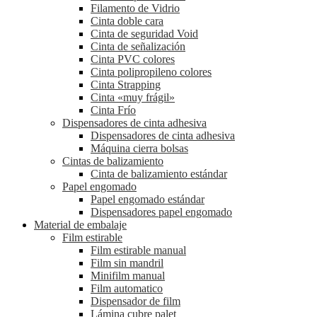
Filamento de Vidrio
Cinta doble cara
Cinta de seguridad Void
Cinta de señalización
Cinta PVC colores
Cinta polipropileno colores
Cinta Strapping
Cinta «muy frágil»
Cinta Frío
Dispensadores de cinta adhesiva
Dispensadores de cinta adhesiva
Máquina cierra bolsas
Cintas de balizamiento
Cinta de balizamiento estándar
Papel engomado
Papel engomado estándar
Dispensadores papel engomado
Material de embalaje
Film estirable
Film estirable manual
Film sin mandril
Minifilm manual
Film automatico
Dispensador de film
Lámina cubre palet