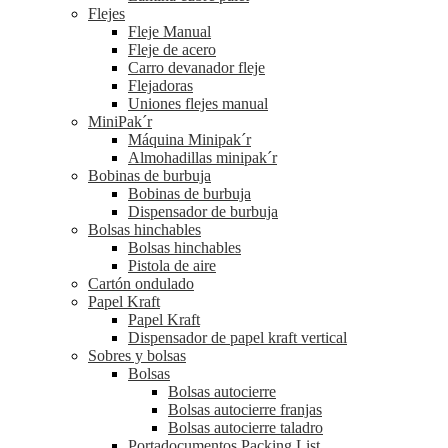
Flejes
Fleje Manual
Fleje de acero
Carro devanador fleje
Flejadoras
Uniones flejes manual
MiniPak´r
Máquina Minipak´r
Almohadillas minipak´r
Bobinas de burbuja
Bobinas de burbuja
Dispensador de burbuja
Bolsas hinchables
Bolsas hinchables
Pistola de aire
Cartón ondulado
Papel Kraft
Papel Kraft
Dispensador de papel kraft vertical
Sobres y bolsas
Bolsas
Bolsas autocierre
Bolsas autocierre franjas
Bolsas autocierre taladro
Portadocumentos Packing List