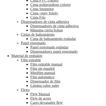
Cinta PVC colores
Cinta polipropileno colores
Cinta Strapping
Cinta «muy frágil»
Cinta Frío
Dispensadores de cinta adhesiva
Dispensadores de cinta adhesiva
Máquina cierra bolsas
Cintas de balizamiento
Cinta de balizamiento estándar
Papel engomado
Papel engomado estándar
Dispensadores papel engomado
Material de embalaje
Film estirable
Film estirable manual
Film sin mandril
Minifilm manual
Film automatico
Dispensador de film
Lámina cubre palet
Flejes
Fleje Manual
Fleje de acero
Carro devanador fleje