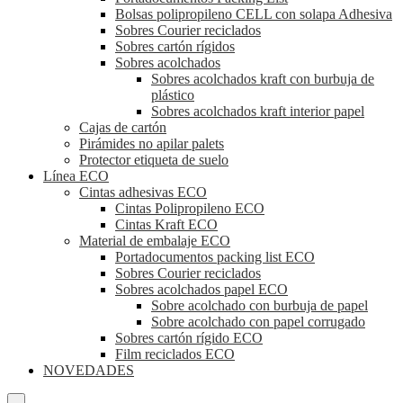
Bolsas polipropileno CELL con solapa Adhesiva
Sobres Courier reciclados
Sobres cartón rígidos
Sobres acolchados
Sobres acolchados kraft con burbuja de
plástico
Sobres acolchados kraft interior papel
Cajas de cartón
Pirámides no apilar palets
Protector etiqueta de suelo
Línea ECO
Cintas adhesivas ECO
Cintas Polipropileno ECO
Cintas Kraft ECO
Material de embalaje ECO
Portadocumentos packing list ECO
Sobres Courier reciclados
Sobres acolchados papel ECO
Sobre acolchado con burbuja de papel
Sobre acolchado con papel corrugado
Sobres cartón rígido ECO
Film reciclados ECO
NOVEDADES