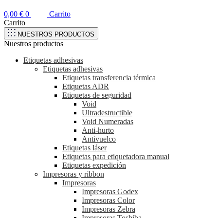
0,00
€
0
Carrito
Carrito
NUESTROS PRODUCTOS
Nuestros productos
Etiquetas adhesivas
Etiquetas adhesivas
Etiquetas transferencia térmica
Etiquetas ADR
Etiquetas de seguridad
Void
Ultradestructible
Void Numeradas
Anti-hurto
Antivuelco
Etiquetas láser
Etiquetas para etiquetadora manual
Etiquetas expedición
Impresoras y ribbon
Impresoras
Impresoras Godex
Impresoras Color
Impresoras Zebra
Impresoras Toshiba