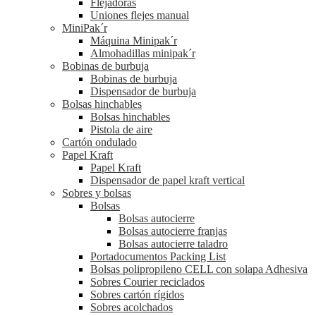
Flejadoras
Uniones flejes manual
MiniPak´r
Máquina Minipak´r
Almohadillas minipak´r
Bobinas de burbuja
Bobinas de burbuja
Dispensador de burbuja
Bolsas hinchables
Bolsas hinchables
Pistola de aire
Cartón ondulado
Papel Kraft
Papel Kraft
Dispensador de papel kraft vertical
Sobres y bolsas
Bolsas
Bolsas autocierre
Bolsas autocierre franjas
Bolsas autocierre taladro
Portadocumentos Packing List
Bolsas polipropileno CELL con solapa Adhesiva
Sobres Courier reciclados
Sobres cartón rígidos
Sobres acolchados