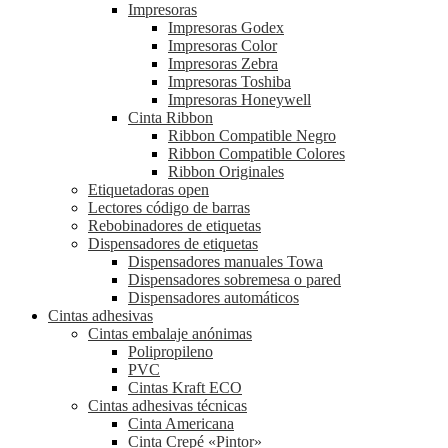
Impresoras
Impresoras Godex
Impresoras Color
Impresoras Zebra
Impresoras Toshiba
Impresoras Honeywell
Cinta Ribbon
Ribbon Compatible Negro
Ribbon Compatible Colores
Ribbon Originales
Etiquetadoras open
Lectores código de barras
Rebobinadores de etiquetas
Dispensadores de etiquetas
Dispensadores manuales Towa
Dispensadores sobremesa o pared
Dispensadores automáticos
Cintas adhesivas
Cintas embalaje anónimas
Polipropileno
PVC
Cintas Kraft ECO
Cintas adhesivas técnicas
Cinta Americana
Cinta Crepé «Pintor»