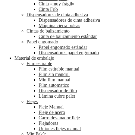
Cinta «muy frágil»
Cinta Frío
Dispensadores de cinta adhesiva
Dispensadores de cinta adhesiva
Máquina cierra bolsas
Cintas de balizamiento
Cinta de balizamiento estándar
Papel engomado
Papel engomado estándar
Dispensadores papel engomado
Material de embalaje
Film estirable
Film estirable manual
Film sin mandril
Minifilm manual
Film automatico
Dispensador de film
Lámina cubre palet
Flejes
Fleje Manual
Fleje de acero
Carro devanador fleje
Flejadoras
Uniones flejes manual
MiniPak´r