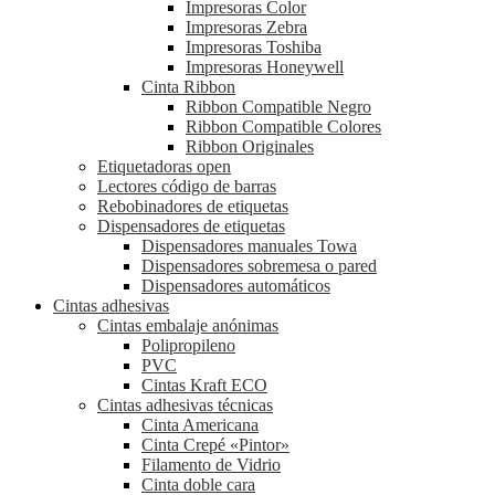
Impresoras Color
Impresoras Zebra
Impresoras Toshiba
Impresoras Honeywell
Cinta Ribbon
Ribbon Compatible Negro
Ribbon Compatible Colores
Ribbon Originales
Etiquetadoras open
Lectores código de barras
Rebobinadores de etiquetas
Dispensadores de etiquetas
Dispensadores manuales Towa
Dispensadores sobremesa o pared
Dispensadores automáticos
Cintas adhesivas
Cintas embalaje anónimas
Polipropileno
PVC
Cintas Kraft ECO
Cintas adhesivas técnicas
Cinta Americana
Cinta Crepé «Pintor»
Filamento de Vidrio
Cinta doble cara