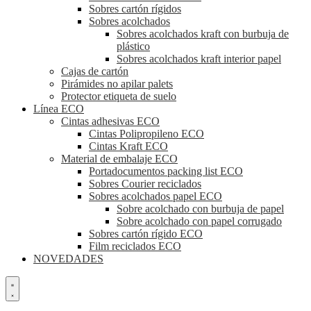
Sobres cartón rígidos
Sobres acolchados
Sobres acolchados kraft con burbuja de
plástico
Sobres acolchados kraft interior papel
Cajas de cartón
Pirámides no apilar palets
Protector etiqueta de suelo
Línea ECO
Cintas adhesivas ECO
Cintas Polipropileno ECO
Cintas Kraft ECO
Material de embalaje ECO
Portadocumentos packing list ECO
Sobres Courier reciclados
Sobres acolchados papel ECO
Sobre acolchado con burbuja de papel
Sobre acolchado con papel corrugado
Sobres cartón rígido ECO
Film reciclados ECO
NOVEDADES