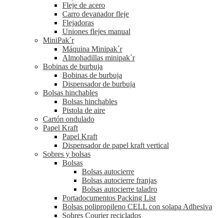
Fleje de acero
Carro devanador fleje
Flejadoras
Uniones flejes manual
MiniPak´r
Máquina Minipak´r
Almohadillas minipak´r
Bobinas de burbuja
Bobinas de burbuja
Dispensador de burbuja
Bolsas hinchables
Bolsas hinchables
Pistola de aire
Cartón ondulado
Papel Kraft
Papel Kraft
Dispensador de papel kraft vertical
Sobres y bolsas
Bolsas
Bolsas autocierre
Bolsas autocierre franjas
Bolsas autocierre taladro
Portadocumentos Packing List
Bolsas polipropileno CELL con solapa Adhesiva
Sobres Courier reciclados