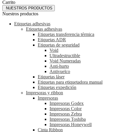
Carrito
NUESTROS PRODUCTOS
Nuestros productos
Etiquetas adhesivas
Etiquetas adhesivas
Etiquetas transferencia térmica
Etiquetas ADR
Etiquetas de seguridad
Void
Ultradestructible
Void Numeradas
Anti-hurto
Antivuelco
Etiquetas láser
Etiquetas para etiquetadora manual
Etiquetas expedición
Impresoras y ribbon
Impresoras
Impresoras Godex
Impresoras Color
Impresoras Zebra
Impresoras Toshiba
Impresoras Honeywell
Cinta Ribbon