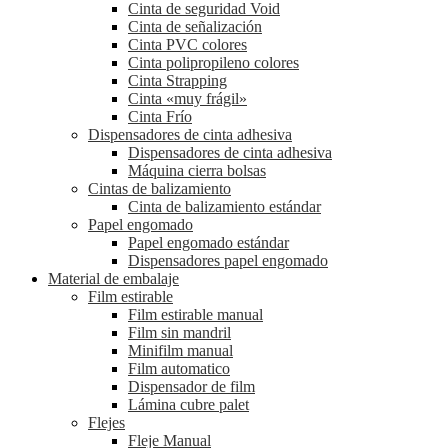
Cinta de seguridad Void
Cinta de señalización
Cinta PVC colores
Cinta polipropileno colores
Cinta Strapping
Cinta «muy frágil»
Cinta Frío
Dispensadores de cinta adhesiva
Dispensadores de cinta adhesiva
Máquina cierra bolsas
Cintas de balizamiento
Cinta de balizamiento estándar
Papel engomado
Papel engomado estándar
Dispensadores papel engomado
Material de embalaje
Film estirable
Film estirable manual
Film sin mandril
Minifilm manual
Film automatico
Dispensador de film
Lámina cubre palet
Flejes
Fleje Manual