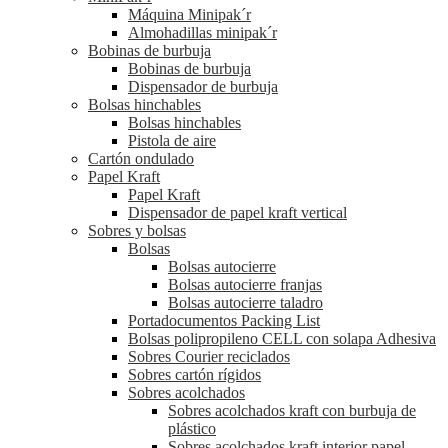
Máquina Minipak´r
Almohadillas minipak´r
Bobinas de burbuja
Bobinas de burbuja
Dispensador de burbuja
Bolsas hinchables
Bolsas hinchables
Pistola de aire
Cartón ondulado
Papel Kraft
Papel Kraft
Dispensador de papel kraft vertical
Sobres y bolsas
Bolsas
Bolsas autocierre
Bolsas autocierre franjas
Bolsas autocierre taladro
Portadocumentos Packing List
Bolsas polipropileno CELL con solapa Adhesiva
Sobres Courier reciclados
Sobres cartón rígidos
Sobres acolchados
Sobres acolchados kraft con burbuja de
plástico
Sobres acolchados kraft interior papel