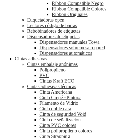
Ribbon Compatible Negro
Ribbon Compatible Colores
Ribbon Originales
Etiquetadoras open
Lectores código de barras
Rebobinadores de etiquetas
Dispensadores de etiquetas
Dispensadores manuales Towa
Dispensadores sobremesa o pared
Dispensadores automáticos
Cintas adhesivas
Cintas embalaje anónimas
Polipropileno
PVC
Cintas Kraft ECO
Cintas adhesivas técnicas
Cinta Americana
Cinta Crepé «Pintor»
Filamento de Vidrio
Cinta doble cara
Cinta de seguridad Void
Cinta de señalización
Cinta PVC colores
Cinta polipropileno colores
Cinta Strapping