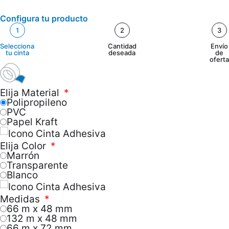
Configura tu producto
1
2
3
Selecciona
Cantidad
Envío
tu cinta
deseada
de
oferta
Elija Material
Polipropileno
PVC
Papel Kraft
Elija Color
Marrón
Transparente
Blanco
Medidas
66 m x 48 mm
132 m x 48 mm
66 m x 72 mm