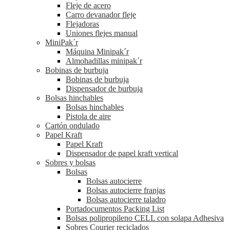
Fleje de acero
Carro devanador fleje
Flejadoras
Uniones flejes manual
MiniPak´r
Máquina Minipak´r
Almohadillas minipak´r
Bobinas de burbuja
Bobinas de burbuja
Dispensador de burbuja
Bolsas hinchables
Bolsas hinchables
Pistola de aire
Cartón ondulado
Papel Kraft
Papel Kraft
Dispensador de papel kraft vertical
Sobres y bolsas
Bolsas
Bolsas autocierre
Bolsas autocierre franjas
Bolsas autocierre taladro
Portadocumentos Packing List
Bolsas polipropileno CELL con solapa Adhesiva
Sobres Courier reciclados