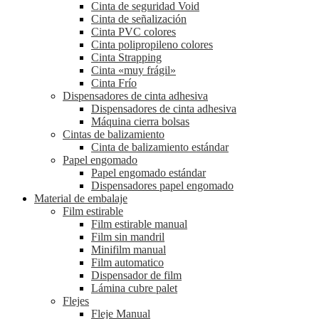
Cinta de seguridad Void
Cinta de señalización
Cinta PVC colores
Cinta polipropileno colores
Cinta Strapping
Cinta «muy frágil»
Cinta Frío
Dispensadores de cinta adhesiva
Dispensadores de cinta adhesiva
Máquina cierra bolsas
Cintas de balizamiento
Cinta de balizamiento estándar
Papel engomado
Papel engomado estándar
Dispensadores papel engomado
Material de embalaje
Film estirable
Film estirable manual
Film sin mandril
Minifilm manual
Film automatico
Dispensador de film
Lámina cubre palet
Flejes
Fleje Manual