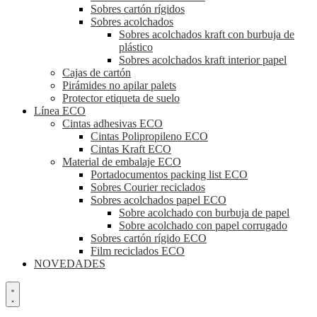
Sobres cartón rígidos
Sobres acolchados
Sobres acolchados kraft con burbuja de
plástico
Sobres acolchados kraft interior papel
Cajas de cartón
Pirámides no apilar palets
Protector etiqueta de suelo
Línea ECO
Cintas adhesivas ECO
Cintas Polipropileno ECO
Cintas Kraft ECO
Material de embalaje ECO
Portadocumentos packing list ECO
Sobres Courier reciclados
Sobres acolchados papel ECO
Sobre acolchado con burbuja de papel
Sobre acolchado con papel corrugado
Sobres cartón rígido ECO
Film reciclados ECO
NOVEDADES