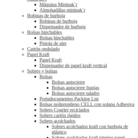
Máquina Minipak´r
Almohadillas minipak´r
Bobinas de burbuja
Bobinas de burbuja
Dispensador de burbuja
Bolsas hinchables
Bolsas hinchables
Pistola de aire
Cartón ondulado
Papel Kraft
Papel Kraft
Dispensador de papel kraft vertical
Sobres y bolsas
Bolsas
Bolsas autocierre
Bolsas autocierre franjas
Bolsas autocierre taladro
Portadocumentos Packing List
Bolsas polipropileno CELL con solapa Adhesiva
Sobres Courier reciclados
Sobres cartón rígidos
Sobres acolchados
Sobres acolchados kraft con burbuja de
plástico
Sobres acolchados kraft interior papel