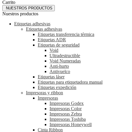
Carrito
NUESTROS PRODUCTOS
Nuestros productos
Etiquetas adhesivas
Etiquetas adhesivas
Etiquetas transferencia térmica
Etiquetas ADR
Etiquetas de seguridad
Void
Ultradestructible
Void Numeradas
Anti-hurto
Antivuelco
Etiquetas láser
Etiquetas para etiquetadora manual
Etiquetas expedición
Impresoras y ribbon
Impresoras
Impresoras Godex
Impresoras Color
Impresoras Zebra
Impresoras Toshiba
Impresoras Honeywell
Cinta Ribbon