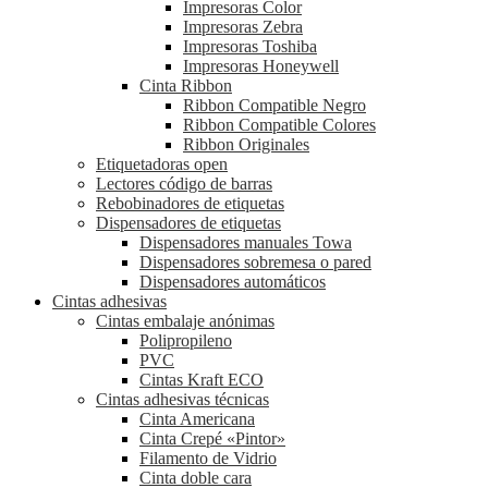
Impresoras Color
Impresoras Zebra
Impresoras Toshiba
Impresoras Honeywell
Cinta Ribbon
Ribbon Compatible Negro
Ribbon Compatible Colores
Ribbon Originales
Etiquetadoras open
Lectores código de barras
Rebobinadores de etiquetas
Dispensadores de etiquetas
Dispensadores manuales Towa
Dispensadores sobremesa o pared
Dispensadores automáticos
Cintas adhesivas
Cintas embalaje anónimas
Polipropileno
PVC
Cintas Kraft ECO
Cintas adhesivas técnicas
Cinta Americana
Cinta Crepé «Pintor»
Filamento de Vidrio
Cinta doble cara