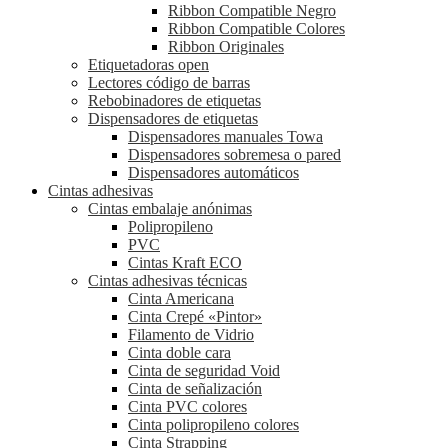
Ribbon Compatible Negro
Ribbon Compatible Colores
Ribbon Originales
Etiquetadoras open
Lectores código de barras
Rebobinadores de etiquetas
Dispensadores de etiquetas
Dispensadores manuales Towa
Dispensadores sobremesa o pared
Dispensadores automáticos
Cintas adhesivas
Cintas embalaje anónimas
Polipropileno
PVC
Cintas Kraft ECO
Cintas adhesivas técnicas
Cinta Americana
Cinta Crepé «Pintor»
Filamento de Vidrio
Cinta doble cara
Cinta de seguridad Void
Cinta de señalización
Cinta PVC colores
Cinta polipropileno colores
Cinta Strapping