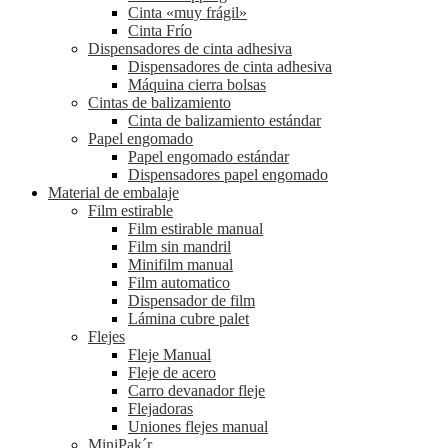
Cinta «muy frágil»
Cinta Frío
Dispensadores de cinta adhesiva
Dispensadores de cinta adhesiva
Máquina cierra bolsas
Cintas de balizamiento
Cinta de balizamiento estándar
Papel engomado
Papel engomado estándar
Dispensadores papel engomado
Material de embalaje
Film estirable
Film estirable manual
Film sin mandril
Minifilm manual
Film automatico
Dispensador de film
Lámina cubre palet
Flejes
Fleje Manual
Fleje de acero
Carro devanador fleje
Flejadoras
Uniones flejes manual
MiniPak´r