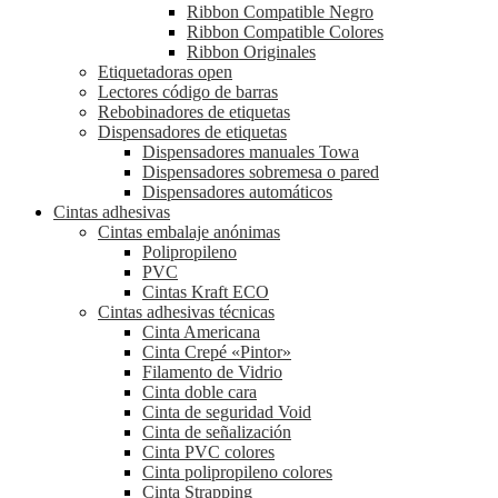
Ribbon Compatible Negro
Ribbon Compatible Colores
Ribbon Originales
Etiquetadoras open
Lectores código de barras
Rebobinadores de etiquetas
Dispensadores de etiquetas
Dispensadores manuales Towa
Dispensadores sobremesa o pared
Dispensadores automáticos
Cintas adhesivas
Cintas embalaje anónimas
Polipropileno
PVC
Cintas Kraft ECO
Cintas adhesivas técnicas
Cinta Americana
Cinta Crepé «Pintor»
Filamento de Vidrio
Cinta doble cara
Cinta de seguridad Void
Cinta de señalización
Cinta PVC colores
Cinta polipropileno colores
Cinta Strapping