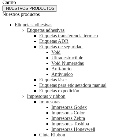
Carrito
NUESTROS PRODUCTOS
Nuestros productos
Etiquetas adhesivas
Etiquetas adhesivas
Etiquetas transferencia térmica
Etiquetas ADR
Etiquetas de seguridad
Void
Ultradestructible
Void Numeradas
Anti-hurto
Antivuelco
Etiquetas láser
Etiquetas para etiquetadora manual
Etiquetas expedición
Impresoras y ribbon
Impresoras
Impresoras Godex
Impresoras Color
Impresoras Zebra
Impresoras Toshiba
Impresoras Honeywell
Cinta Ribbon