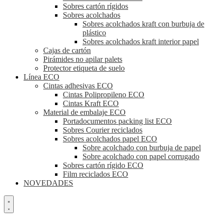
Sobres cartón rígidos
Sobres acolchados
Sobres acolchados kraft con burbuja de
plástico
Sobres acolchados kraft interior papel
Cajas de cartón
Pirámides no apilar palets
Protector etiqueta de suelo
Línea ECO
Cintas adhesivas ECO
Cintas Polipropileno ECO
Cintas Kraft ECO
Material de embalaje ECO
Portadocumentos packing list ECO
Sobres Courier reciclados
Sobres acolchados papel ECO
Sobre acolchado con burbuja de papel
Sobre acolchado con papel corrugado
Sobres cartón rígido ECO
Film reciclados ECO
NOVEDADES