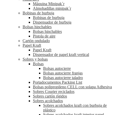
Máquina Minipak´r
Almohadillas minipak´r
Bobinas de burbuja
Bobinas de burbuja
Dispensador de burbuja
Bolsas hinchables
Bolsas hinchables
Pistola de aire
Cartón ondulado
Papel Kraft
Papel Kraft
Dispensador de papel kraft vertical
Sobres y bolsas
Bolsas
Bolsas autocierre
Bolsas autocierre franjas
Bolsas autocierre taladro
Portadocumentos Packing List
Bolsas polipropileno CELL con solapa Adhesiva
Sobres Courier reciclados
Sobres cartón rígidos
Sobres acolchados
Sobres acolchados kraft con burbuja de
plástico
Sobres acolchados kraft interior papel