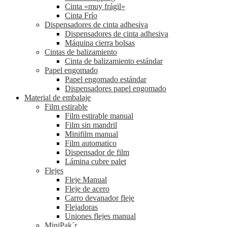
Cinta «muy frágil»
Cinta Frío
Dispensadores de cinta adhesiva
Dispensadores de cinta adhesiva
Máquina cierra bolsas
Cintas de balizamiento
Cinta de balizamiento estándar
Papel engomado
Papel engomado estándar
Dispensadores papel engomado
Material de embalaje
Film estirable
Film estirable manual
Film sin mandril
Minifilm manual
Film automatico
Dispensador de film
Lámina cubre palet
Flejes
Fleje Manual
Fleje de acero
Carro devanador fleje
Flejadoras
Uniones flejes manual
MiniPak´r