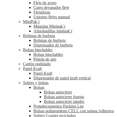
Fleje de acero
Carro devanador fleje
Flejadoras
Uniones flejes manual
MiniPak´r
Máquina Minipak´r
Almohadillas minipak´r
Bobinas de burbuja
Bobinas de burbuja
Dispensador de burbuja
Bolsas hinchables
Bolsas hinchables
Pistola de aire
Cartón ondulado
Papel Kraft
Papel Kraft
Dispensador de papel kraft vertical
Sobres y bolsas
Bolsas
Bolsas autocierre
Bolsas autocierre franjas
Bolsas autocierre taladro
Portadocumentos Packing List
Bolsas polipropileno CELL con solapa Adhesiva
Sobres Courier reciclados