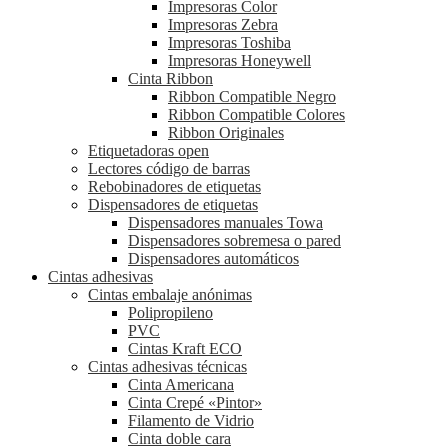
Impresoras Color
Impresoras Zebra
Impresoras Toshiba
Impresoras Honeywell
Cinta Ribbon
Ribbon Compatible Negro
Ribbon Compatible Colores
Ribbon Originales
Etiquetadoras open
Lectores código de barras
Rebobinadores de etiquetas
Dispensadores de etiquetas
Dispensadores manuales Towa
Dispensadores sobremesa o pared
Dispensadores automáticos
Cintas adhesivas
Cintas embalaje anónimas
Polipropileno
PVC
Cintas Kraft ECO
Cintas adhesivas técnicas
Cinta Americana
Cinta Crepé «Pintor»
Filamento de Vidrio
Cinta doble cara