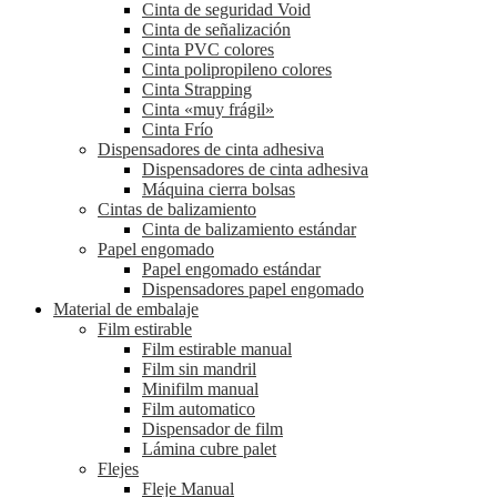
Cinta de seguridad Void
Cinta de señalización
Cinta PVC colores
Cinta polipropileno colores
Cinta Strapping
Cinta «muy frágil»
Cinta Frío
Dispensadores de cinta adhesiva
Dispensadores de cinta adhesiva
Máquina cierra bolsas
Cintas de balizamiento
Cinta de balizamiento estándar
Papel engomado
Papel engomado estándar
Dispensadores papel engomado
Material de embalaje
Film estirable
Film estirable manual
Film sin mandril
Minifilm manual
Film automatico
Dispensador de film
Lámina cubre palet
Flejes
Fleje Manual