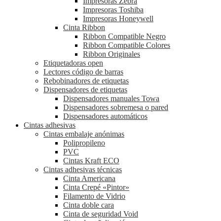
Impresoras Zebra
Impresoras Toshiba
Impresoras Honeywell
Cinta Ribbon
Ribbon Compatible Negro
Ribbon Compatible Colores
Ribbon Originales
Etiquetadoras open
Lectores código de barras
Rebobinadores de etiquetas
Dispensadores de etiquetas
Dispensadores manuales Towa
Dispensadores sobremesa o pared
Dispensadores automáticos
Cintas adhesivas
Cintas embalaje anónimas
Polipropileno
PVC
Cintas Kraft ECO
Cintas adhesivas técnicas
Cinta Americana
Cinta Crepé «Pintor»
Filamento de Vidrio
Cinta doble cara
Cinta de seguridad Void