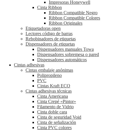
Impresoras Honeywell
Cinta Ribbon
Ribbon Compatible Negro
Ribbon Compatible Colores
Ribbon Originales
Etiquetadoras open
Lectores código de barras
Rebobinadores de etiquetas
Dispensadores de etiquetas
Dispensadores manuales Towa
Dispensadores sobremesa o pared
Dispensadores automáticos
Cintas adhesivas
Cintas embalaje anónimas
Polipropileno
PVC
Cintas Kraft ECO
Cintas adhesivas técnicas
Cinta Americana
Cinta Crepé «Pintor»
Filamento de Vidrio
Cinta doble cara
Cinta de seguridad Void
Cinta de señalización
Cinta PVC colores