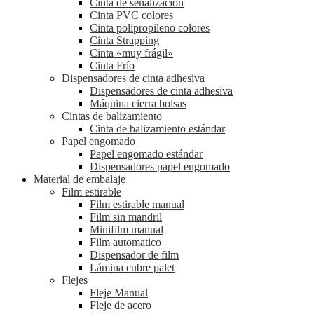
Cinta de señalización
Cinta PVC colores
Cinta polipropileno colores
Cinta Strapping
Cinta «muy frágil»
Cinta Frío
Dispensadores de cinta adhesiva
Dispensadores de cinta adhesiva
Máquina cierra bolsas
Cintas de balizamiento
Cinta de balizamiento estándar
Papel engomado
Papel engomado estándar
Dispensadores papel engomado
Material de embalaje
Film estirable
Film estirable manual
Film sin mandril
Minifilm manual
Film automatico
Dispensador de film
Lámina cubre palet
Flejes
Fleje Manual
Fleje de acero