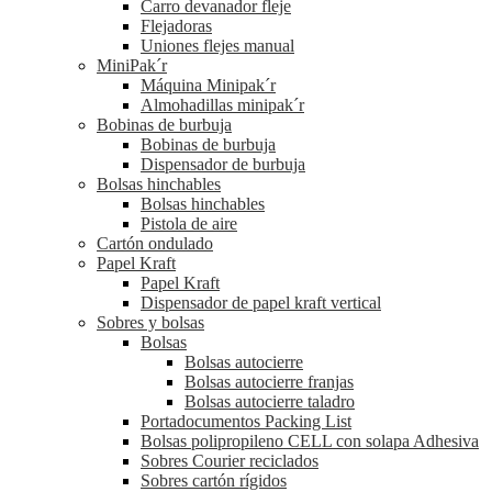
Carro devanador fleje
Flejadoras
Uniones flejes manual
MiniPak´r
Máquina Minipak´r
Almohadillas minipak´r
Bobinas de burbuja
Bobinas de burbuja
Dispensador de burbuja
Bolsas hinchables
Bolsas hinchables
Pistola de aire
Cartón ondulado
Papel Kraft
Papel Kraft
Dispensador de papel kraft vertical
Sobres y bolsas
Bolsas
Bolsas autocierre
Bolsas autocierre franjas
Bolsas autocierre taladro
Portadocumentos Packing List
Bolsas polipropileno CELL con solapa Adhesiva
Sobres Courier reciclados
Sobres cartón rígidos