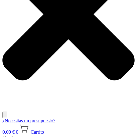
¿Necesitas un presupuesto?
0,00
€
0
Carrito