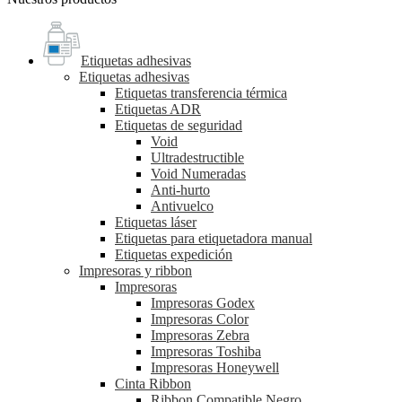
Etiquetas adhesivas
Etiquetas adhesivas
Etiquetas transferencia térmica
Etiquetas ADR
Etiquetas de seguridad
Void
Ultradestructible
Void Numeradas
Anti-hurto
Antivuelco
Etiquetas láser
Etiquetas para etiquetadora manual
Etiquetas expedición
Impresoras y ribbon
Impresoras
Impresoras Godex
Impresoras Color
Impresoras Zebra
Impresoras Toshiba
Impresoras Honeywell
Cinta Ribbon
Ribbon Compatible Negro