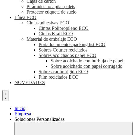
Cajas de cartón
Pirámides no apilar palets
Protector etiqueta de suelo
Línea ECO
Cintas adhesivas ECO
Cintas Polipropileno ECO
Cintas Kraft ECO
Material de embalaje ECO
Portadocumentos packing list ECO
Sobres Courier reciclados
Sobres acolchados papel ECO
Sobre acolchado con burbuja de papel
Sobre acolchado con papel corrugado
Sobres cartón rígido ECO
Film reciclados ECO
NOVEDADES
Inicio
Empresa
Soluciones Personalizadas