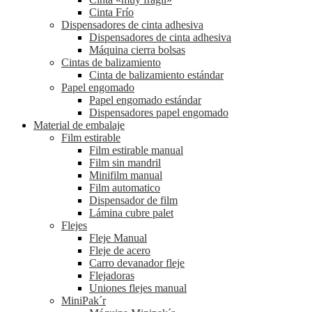
Cinta Frío
Dispensadores de cinta adhesiva
Dispensadores de cinta adhesiva
Máquina cierra bolsas
Cintas de balizamiento
Cinta de balizamiento estándar
Papel engomado
Papel engomado estándar
Dispensadores papel engomado
Material de embalaje
Film estirable
Film estirable manual
Film sin mandril
Minifilm manual
Film automatico
Dispensador de film
Lámina cubre palet
Flejes
Fleje Manual
Fleje de acero
Carro devanador fleje
Flejadoras
Uniones flejes manual
MiniPak´r