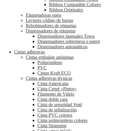
Ribbon Compatible Colores
Ribbon Originales
Etiquetadoras open
Lectores código de barras
Rebobinadores de etiquetas
Dispensadores de etiquetas
Dispensadores manuales Towa
Dispensadores sobremesa o pared
Dispensadores automáticos
Cintas adhesivas
Cintas embalaje anónimas
Polipropileno
PVC
Cintas Kraft ECO
Cintas adhesivas técnicas
Cinta Americana
Cinta Crepé «Pintor»
Filamento de Vidrio
Cinta doble cara
Cinta de seguridad Void
Cinta de señalización
Cinta PVC colores
Cinta polipropileno colores
Cinta Strapping
Cinta «muy frágil»