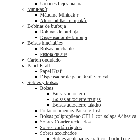
Uniones flejes manual
MiniPak´r
Máquina Minipak´r
Almohadillas minipak´r
Bobinas de burbuja
Bobinas de burbuja
Dispensador de burbuja
Bolsas hinchables
Bolsas hinchables
Pistola de aire
Cartón ondulado
Papel Kraft
Papel Kraft
Dispensador de papel kraft vertical
Sobres y bolsas
Bolsas
Bolsas autocierre
Bolsas autocierre franjas
Bolsas autocierre taladro
Portadocumentos Packing List
Bolsas polipropileno CELL con solapa Adhesiva
Sobres Courier reciclados
Sobres cartón rígidos
Sobres acolchados
Sobres acolchados kraft con burbuja de