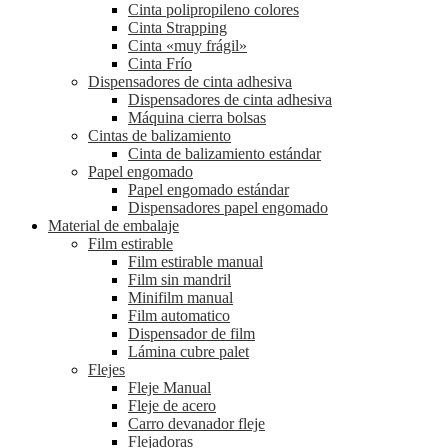
Cinta polipropileno colores
Cinta Strapping
Cinta «muy frágil»
Cinta Frío
Dispensadores de cinta adhesiva
Dispensadores de cinta adhesiva
Máquina cierra bolsas
Cintas de balizamiento
Cinta de balizamiento estándar
Papel engomado
Papel engomado estándar
Dispensadores papel engomado
Material de embalaje
Film estirable
Film estirable manual
Film sin mandril
Minifilm manual
Film automatico
Dispensador de film
Lámina cubre palet
Flejes
Fleje Manual
Fleje de acero
Carro devanador fleje
Flejadoras