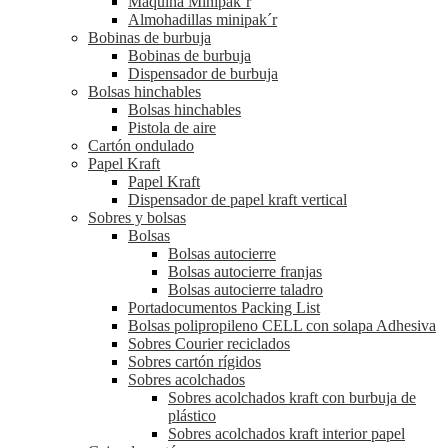
Máquina Minipak´r
Almohadillas minipak´r
Bobinas de burbuja
Bobinas de burbuja
Dispensador de burbuja
Bolsas hinchables
Bolsas hinchables
Pistola de aire
Cartón ondulado
Papel Kraft
Papel Kraft
Dispensador de papel kraft vertical
Sobres y bolsas
Bolsas
Bolsas autocierre
Bolsas autocierre franjas
Bolsas autocierre taladro
Portadocumentos Packing List
Bolsas polipropileno CELL con solapa Adhesiva
Sobres Courier reciclados
Sobres cartón rígidos
Sobres acolchados
Sobres acolchados kraft con burbuja de
plástico
Sobres acolchados kraft interior papel