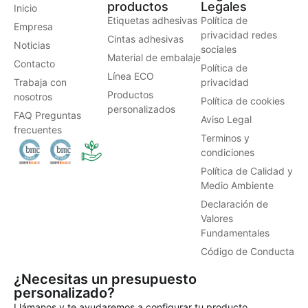
productos
Legales
Inicio
Etiquetas adhesivas
Política de
Empresa
privacidad redes
Cintas adhesivas
Noticias
sociales
Material de embalaje
Contacto
Política de
Línea ECO
Trabaja con
privacidad
Productos
nosotros
Política de cookies
personalizados
FAQ Preguntas
Aviso Legal
frecuentes
Terminos y
condiciones
Política de Calidad y
Medio Ambiente
Declaración de
Valores
Fundamentales
Código de Conducta
¿Necesitas un presupuesto
personalizado?
Llámanos y te ayudaremos a configurar tu producto.