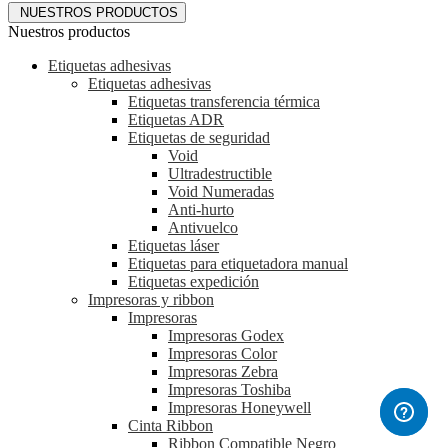
NUESTROS PRODUCTOS
Nuestros productos
Etiquetas adhesivas
Etiquetas adhesivas
Etiquetas transferencia térmica
Etiquetas ADR
Etiquetas de seguridad
Void
Ultradestructible
Void Numeradas
Anti-hurto
Antivuelco
Etiquetas láser
Etiquetas para etiquetadora manual
Etiquetas expedición
Impresoras y ribbon
Impresoras
Impresoras Godex
Impresoras Color
Impresoras Zebra
Impresoras Toshiba
Impresoras Honeywell
Cinta Ribbon
Ribbon Compatible Negro