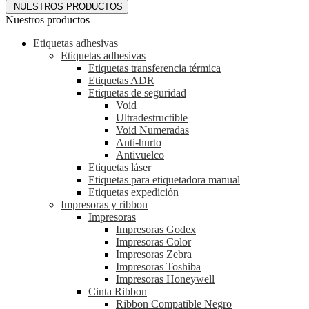
NUESTROS PRODUCTOS
Nuestros productos
Etiquetas adhesivas
Etiquetas adhesivas
Etiquetas transferencia térmica
Etiquetas ADR
Etiquetas de seguridad
Void
Ultradestructible
Void Numeradas
Anti-hurto
Antivuelco
Etiquetas láser
Etiquetas para etiquetadora manual
Etiquetas expedición
Impresoras y ribbon
Impresoras
Impresoras Godex
Impresoras Color
Impresoras Zebra
Impresoras Toshiba
Impresoras Honeywell
Cinta Ribbon
Ribbon Compatible Negro