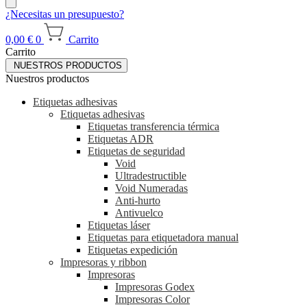
¿Necesitas un presupuesto?
0,00
€
0
Carrito
Carrito
NUESTROS PRODUCTOS
Nuestros productos
Etiquetas adhesivas
Etiquetas adhesivas
Etiquetas transferencia térmica
Etiquetas ADR
Etiquetas de seguridad
Void
Ultradestructible
Void Numeradas
Anti-hurto
Antivuelco
Etiquetas láser
Etiquetas para etiquetadora manual
Etiquetas expedición
Impresoras y ribbon
Impresoras
Impresoras Godex
Impresoras Color