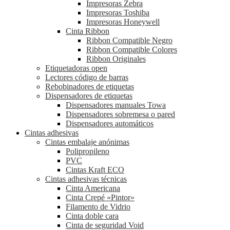
Impresoras Zebra
Impresoras Toshiba
Impresoras Honeywell
Cinta Ribbon
Ribbon Compatible Negro
Ribbon Compatible Colores
Ribbon Originales
Etiquetadoras open
Lectores código de barras
Rebobinadores de etiquetas
Dispensadores de etiquetas
Dispensadores manuales Towa
Dispensadores sobremesa o pared
Dispensadores automáticos
Cintas adhesivas
Cintas embalaje anónimas
Polipropileno
PVC
Cintas Kraft ECO
Cintas adhesivas técnicas
Cinta Americana
Cinta Crepé «Pintor»
Filamento de Vidrio
Cinta doble cara
Cinta de seguridad Void