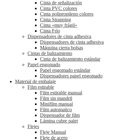
Cinta de señalización
Cinta PVC colores
Cinta polipropileno colores
Cinta Strapping
Cinta «muy frágil»
Cinta Frío
Dispensadores de cinta adhesiva
Dispensadores de cinta adhesiva
Máquina cierra bolsas
Cintas de balizamiento
Cinta de balizamiento estándar
Papel engomado
Papel engomado estándar
Dispensadores papel engomado
Material de embalaje
Film estirable
Film estirable manual
Film sin mandril
Minifilm manual
Film automatico
Dispensador de film
Lámina cubre palet
Flejes
Fleje Manual
Fleje de acero