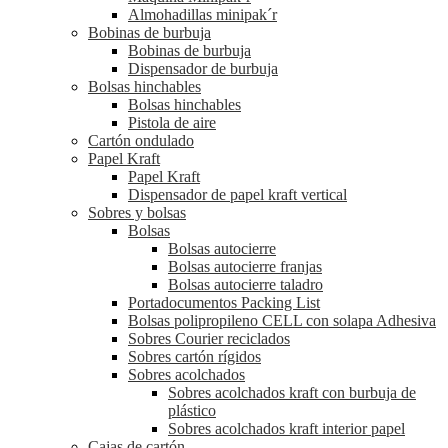
Almohadillas minipak´r
Bobinas de burbuja
Bobinas de burbuja
Dispensador de burbuja
Bolsas hinchables
Bolsas hinchables
Pistola de aire
Cartón ondulado
Papel Kraft
Papel Kraft
Dispensador de papel kraft vertical
Sobres y bolsas
Bolsas
Bolsas autocierre
Bolsas autocierre franjas
Bolsas autocierre taladro
Portadocumentos Packing List
Bolsas polipropileno CELL con solapa Adhesiva
Sobres Courier reciclados
Sobres cartón rígidos
Sobres acolchados
Sobres acolchados kraft con burbuja de
plástico
Sobres acolchados kraft interior papel
Cajas de cartón