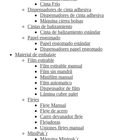
Cinta Frío
Dispensadores de cinta adhesiva
Dispensadores de cinta adhesiva
Máquina cierra bolsas
Cintas de balizamiento
Cinta de balizamiento estándar
Papel engomado
Papel engomado estándar
Dispensadores papel engomado
Material de embalaje
Film estirable
Film estirable manual
Film sin mandril
Minifilm manual
Film automatico
Dispensador de film
Lámina cubre palet
Flejes
Fleje Manual
Fleje de acero
Carro devanador fleje
Flejadoras
Uniones flejes manual
MiniPak´r
Máquina Minipak´r