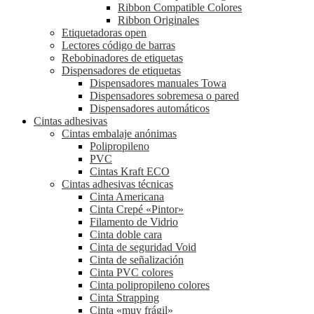
Ribbon Compatible Colores
Ribbon Originales
Etiquetadoras open
Lectores código de barras
Rebobinadores de etiquetas
Dispensadores de etiquetas
Dispensadores manuales Towa
Dispensadores sobremesa o pared
Dispensadores automáticos
Cintas adhesivas
Cintas embalaje anónimas
Polipropileno
PVC
Cintas Kraft ECO
Cintas adhesivas técnicas
Cinta Americana
Cinta Crepé «Pintor»
Filamento de Vidrio
Cinta doble cara
Cinta de seguridad Void
Cinta de señalización
Cinta PVC colores
Cinta polipropileno colores
Cinta Strapping
Cinta «muy frágil»