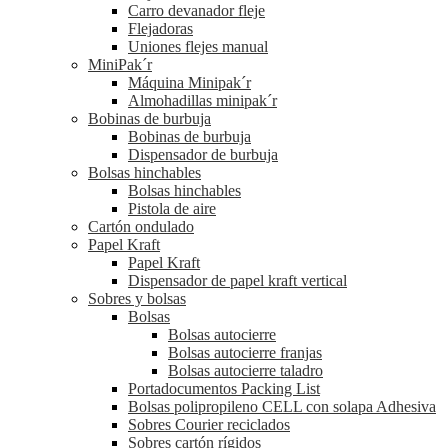
Carro devanador fleje
Flejadoras
Uniones flejes manual
MiniPak´r
Máquina Minipak´r
Almohadillas minipak´r
Bobinas de burbuja
Bobinas de burbuja
Dispensador de burbuja
Bolsas hinchables
Bolsas hinchables
Pistola de aire
Cartón ondulado
Papel Kraft
Papel Kraft
Dispensador de papel kraft vertical
Sobres y bolsas
Bolsas
Bolsas autocierre
Bolsas autocierre franjas
Bolsas autocierre taladro
Portadocumentos Packing List
Bolsas polipropileno CELL con solapa Adhesiva
Sobres Courier reciclados
Sobres cartón rígidos