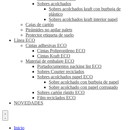
Sobres acolchados
Sobres acolchados kraft con burbuja de
plástico
Sobres acolchados kraft interior papel
Cajas de cartón
Pirámides no apilar palets
Protector etiqueta de suelo
Línea ECO
Cintas adhesivas ECO
Cintas Polipropileno ECO
Cintas Kraft ECO
Material de embalaje ECO
Portadocumentos packing list ECO
Sobres Courier reciclados
Sobres acolchados papel ECO
Sobre acolchado con burbuja de papel
Sobre acolchado con papel corrugado
Sobres cartón rígido ECO
Film reciclados ECO
NOVEDADES
Inicio