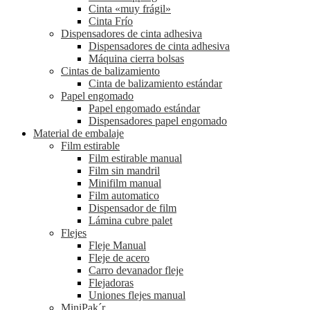
Cinta «muy frágil»
Cinta Frío
Dispensadores de cinta adhesiva
Dispensadores de cinta adhesiva
Máquina cierra bolsas
Cintas de balizamiento
Cinta de balizamiento estándar
Papel engomado
Papel engomado estándar
Dispensadores papel engomado
Material de embalaje
Film estirable
Film estirable manual
Film sin mandril
Minifilm manual
Film automatico
Dispensador de film
Lámina cubre palet
Flejes
Fleje Manual
Fleje de acero
Carro devanador fleje
Flejadoras
Uniones flejes manual
MiniPak´r