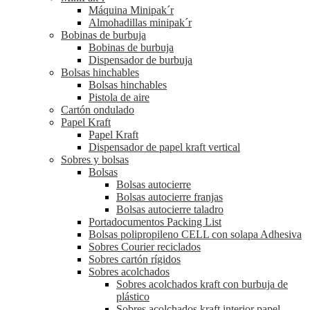
Máquina Minipak´r
Almohadillas minipak´r
Bobinas de burbuja
Bobinas de burbuja
Dispensador de burbuja
Bolsas hinchables
Bolsas hinchables
Pistola de aire
Cartón ondulado
Papel Kraft
Papel Kraft
Dispensador de papel kraft vertical
Sobres y bolsas
Bolsas
Bolsas autocierre
Bolsas autocierre franjas
Bolsas autocierre taladro
Portadocumentos Packing List
Bolsas polipropileno CELL con solapa Adhesiva
Sobres Courier reciclados
Sobres cartón rígidos
Sobres acolchados
Sobres acolchados kraft con burbuja de
plástico
Sobres acolchados kraft interior papel