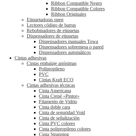
Ribbon Compatible Negro
Ribbon Compatible Colores
Ribbon Originales
Etiquetadoras open
Lectores código de barras
Rebobinadores de etiquetas
Dispensadores de etiquetas
Dispensadores manuales Towa
Dispensadores sobremesa o pared
Dispensadores automáticos
Cintas adhesivas
Cintas embalaje anónimas
Polipropileno
PVC
Cintas Kraft ECO
Cintas adhesivas técnicas
Cinta Americana
Cinta Crepé «Pintor»
Filamento de Vidrio
Cinta doble cara
Cinta de seguridad Void
Cinta de señalización
Cinta PVC colores
Cinta polipropileno colores
Cinta Strapping