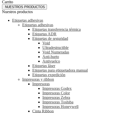
Carrito
NUESTROS PRODUCTOS
Nuestros productos
Etiquetas adhesivas
Etiquetas adhesivas
Etiquetas transferencia térmica
Etiquetas ADR
Etiquetas de seguridad
Void
Ultradestructible
Void Numeradas
Anti-hurto
Antivuelco
Etiquetas láser
Etiquetas para etiquetadora manual
Etiquetas expedición
Impresoras y ribbon
Impresoras
Impresoras Godex
Impresoras Color
Impresoras Zebra
Impresoras Toshiba
Impresoras Honeywell
Cinta Ribbon