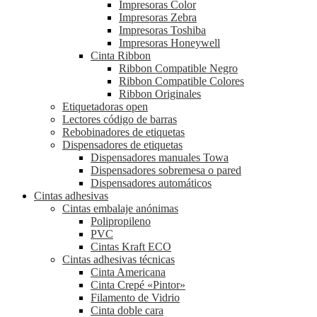
Impresoras Color
Impresoras Zebra
Impresoras Toshiba
Impresoras Honeywell
Cinta Ribbon
Ribbon Compatible Negro
Ribbon Compatible Colores
Ribbon Originales
Etiquetadoras open
Lectores código de barras
Rebobinadores de etiquetas
Dispensadores de etiquetas
Dispensadores manuales Towa
Dispensadores sobremesa o pared
Dispensadores automáticos
Cintas adhesivas
Cintas embalaje anónimas
Polipropileno
PVC
Cintas Kraft ECO
Cintas adhesivas técnicas
Cinta Americana
Cinta Crepé «Pintor»
Filamento de Vidrio
Cinta doble cara