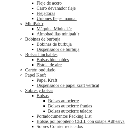
Fleje de acero
Carro devanador fleje
Flejadoras
Uniones flejes manual
MiniPak´r
Máquina Minipak´r
Almohadillas minipak´r
Bobinas de burbuja
Bobinas de burbuja
Dispensador de burbuja
Bolsas hinchables
Bolsas hinchables
Pistola de aire
Cartón ondulado
Papel Kraft
Papel Kraft
Dispensador de papel kraft vertical
Sobres y bolsas
Bolsas
Bolsas autocierre
Bolsas autocierre franjas
Bolsas autocierre taladro
Portadocumentos Packing List
Bolsas polipropileno CELL con solapa Adhesiva
Sobres Courier reciclados