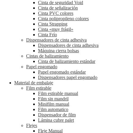
Cinta de seguridad Void
Cinta de señalización
Cinta PVC colores
Cinta polipropileno colores
Cinta Strapping
Cinta «muy frágil»
Cinta Frío
Dispensadores de cinta adhesiva
Dispensadores de cinta adhesiva
Máquina cierra bolsas
Cintas de balizamiento
Cinta de balizamiento estándar
Papel engomado
Papel engomado estándar
Dispensadores papel engomado
Material de embalaje
Film estirable
Film estirable manual
Film sin mandril
Minifilm manual
Film automatico
Dispensador de film
Lámina cubre palet
Flejes
Fleje Manual