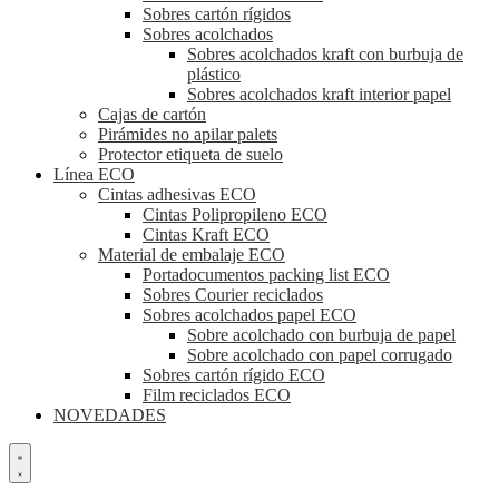
Sobres cartón rígidos
Sobres acolchados
Sobres acolchados kraft con burbuja de
plástico
Sobres acolchados kraft interior papel
Cajas de cartón
Pirámides no apilar palets
Protector etiqueta de suelo
Línea ECO
Cintas adhesivas ECO
Cintas Polipropileno ECO
Cintas Kraft ECO
Material de embalaje ECO
Portadocumentos packing list ECO
Sobres Courier reciclados
Sobres acolchados papel ECO
Sobre acolchado con burbuja de papel
Sobre acolchado con papel corrugado
Sobres cartón rígido ECO
Film reciclados ECO
NOVEDADES