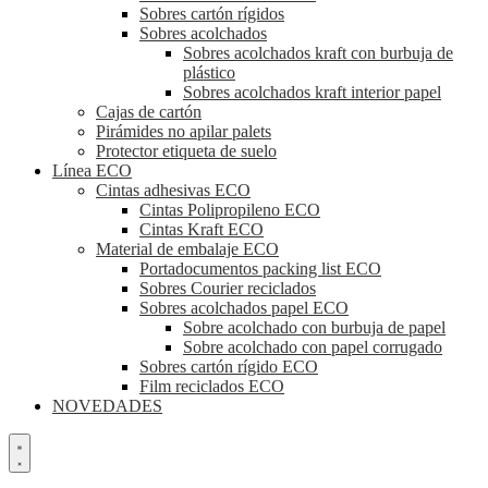
Sobres cartón rígidos
Sobres acolchados
Sobres acolchados kraft con burbuja de
plástico
Sobres acolchados kraft interior papel
Cajas de cartón
Pirámides no apilar palets
Protector etiqueta de suelo
Línea ECO
Cintas adhesivas ECO
Cintas Polipropileno ECO
Cintas Kraft ECO
Material de embalaje ECO
Portadocumentos packing list ECO
Sobres Courier reciclados
Sobres acolchados papel ECO
Sobre acolchado con burbuja de papel
Sobre acolchado con papel corrugado
Sobres cartón rígido ECO
Film reciclados ECO
NOVEDADES