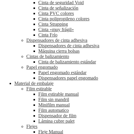
Cinta de seguridad Void
Cinta de señalización
Cinta PVC colores
Cinta polipropileno colores
Cinta Strapping
Cinta «muy frágil»
Cinta Frío
Dispensadores de cinta adhesiva
Dispensadores de cinta adhesiva
Máquina cierra bolsas
Cintas de balizamiento
Cinta de balizamiento estándar
Papel engomado
Papel engomado estándar
Dispensadores papel engomado
Material de embalaje
Film estirable
Film estirable manual
Film sin mandril
Minifilm manual
Film automatico
Dispensador de film
Lámina cubre palet
Flejes
Fleje Manual