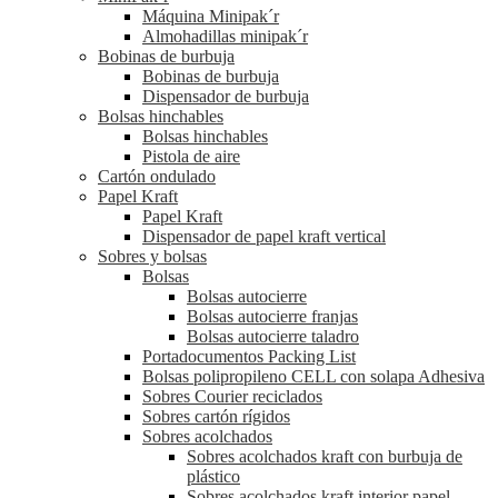
Máquina Minipak´r
Almohadillas minipak´r
Bobinas de burbuja
Bobinas de burbuja
Dispensador de burbuja
Bolsas hinchables
Bolsas hinchables
Pistola de aire
Cartón ondulado
Papel Kraft
Papel Kraft
Dispensador de papel kraft vertical
Sobres y bolsas
Bolsas
Bolsas autocierre
Bolsas autocierre franjas
Bolsas autocierre taladro
Portadocumentos Packing List
Bolsas polipropileno CELL con solapa Adhesiva
Sobres Courier reciclados
Sobres cartón rígidos
Sobres acolchados
Sobres acolchados kraft con burbuja de
plástico
Sobres acolchados kraft interior papel