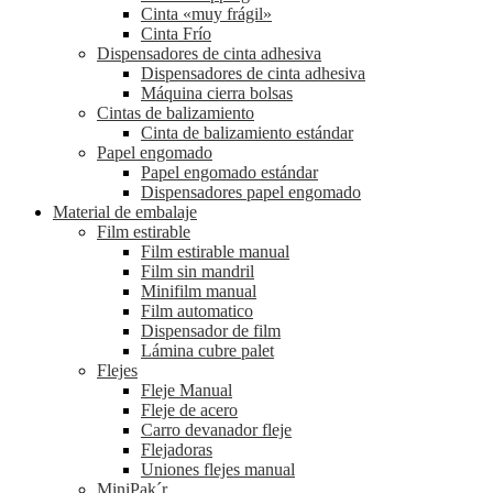
Cinta «muy frágil»
Cinta Frío
Dispensadores de cinta adhesiva
Dispensadores de cinta adhesiva
Máquina cierra bolsas
Cintas de balizamiento
Cinta de balizamiento estándar
Papel engomado
Papel engomado estándar
Dispensadores papel engomado
Material de embalaje
Film estirable
Film estirable manual
Film sin mandril
Minifilm manual
Film automatico
Dispensador de film
Lámina cubre palet
Flejes
Fleje Manual
Fleje de acero
Carro devanador fleje
Flejadoras
Uniones flejes manual
MiniPak´r