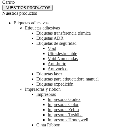
Carrito
NUESTROS PRODUCTOS
Nuestros productos
Etiquetas adhesivas
Etiquetas adhesivas
Etiquetas transferencia térmica
Etiquetas ADR
Etiquetas de seguridad
Void
Ultradestructible
Void Numeradas
Anti-hurto
Antivuelco
Etiquetas láser
Etiquetas para etiquetadora manual
Etiquetas expedición
Impresoras y ribbon
Impresoras
Impresoras Godex
Impresoras Color
Impresoras Zebra
Impresoras Toshiba
Impresoras Honeywell
Cinta Ribbon