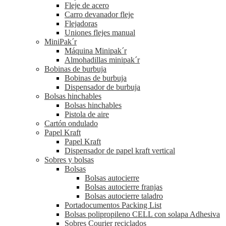
Fleje de acero
Carro devanador fleje
Flejadoras
Uniones flejes manual
MiniPak´r
Máquina Minipak´r
Almohadillas minipak´r
Bobinas de burbuja
Bobinas de burbuja
Dispensador de burbuja
Bolsas hinchables
Bolsas hinchables
Pistola de aire
Cartón ondulado
Papel Kraft
Papel Kraft
Dispensador de papel kraft vertical
Sobres y bolsas
Bolsas
Bolsas autocierre
Bolsas autocierre franjas
Bolsas autocierre taladro
Portadocumentos Packing List
Bolsas polipropileno CELL con solapa Adhesiva
Sobres Courier reciclados