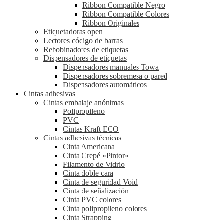
Ribbon Compatible Negro
Ribbon Compatible Colores
Ribbon Originales
Etiquetadoras open
Lectores código de barras
Rebobinadores de etiquetas
Dispensadores de etiquetas
Dispensadores manuales Towa
Dispensadores sobremesa o pared
Dispensadores automáticos
Cintas adhesivas
Cintas embalaje anónimas
Polipropileno
PVC
Cintas Kraft ECO
Cintas adhesivas técnicas
Cinta Americana
Cinta Crepé «Pintor»
Filamento de Vidrio
Cinta doble cara
Cinta de seguridad Void
Cinta de señalización
Cinta PVC colores
Cinta polipropileno colores
Cinta Strapping