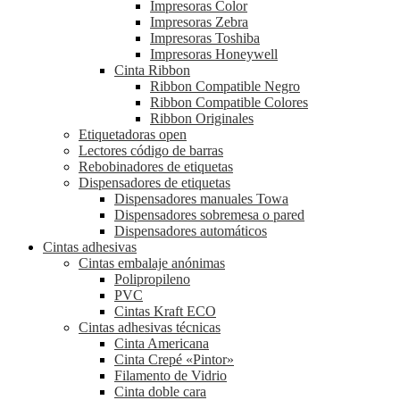
Impresoras Color
Impresoras Zebra
Impresoras Toshiba
Impresoras Honeywell
Cinta Ribbon
Ribbon Compatible Negro
Ribbon Compatible Colores
Ribbon Originales
Etiquetadoras open
Lectores código de barras
Rebobinadores de etiquetas
Dispensadores de etiquetas
Dispensadores manuales Towa
Dispensadores sobremesa o pared
Dispensadores automáticos
Cintas adhesivas
Cintas embalaje anónimas
Polipropileno
PVC
Cintas Kraft ECO
Cintas adhesivas técnicas
Cinta Americana
Cinta Crepé «Pintor»
Filamento de Vidrio
Cinta doble cara