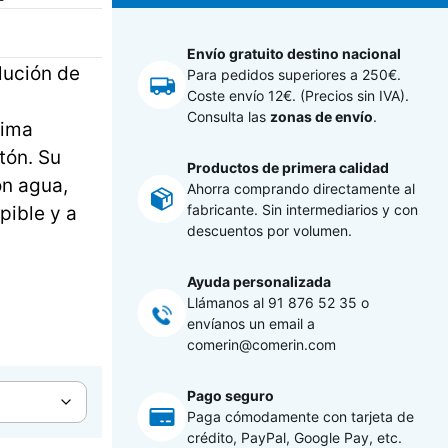
Envío gratuito destino nacional
lución de
Para pedidos superiores a 250€.
Coste envío 12€. (Precios sin IVA).
Consulta las
zonas de envío
.
xima
rtón. Su
Productos de primera calidad
on agua,
Ahorra comprando directamente al
fabricante. Sin intermediarios y con
pible y a
descuentos por volumen.
Ayuda personalizada
Llámanos al
91 876 52 35
o
envíanos un email a
comerin@comerin.com
Pago seguro
Paga cómodamente con tarjeta de
crédito, PayPal, Google Pay, etc.