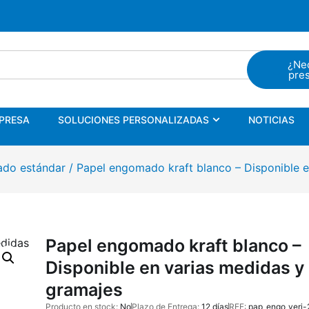
PRESA
SOLUCIONES PERSONALIZADOS
NOTICIA
¿Ne
pre
PRESA
SOLUCIONES PERSONALIZADAS
NOTICIAS
do estándar
/ Papel engomado kraft blanco – Disponible e
Papel engomado kraft blanco –
Disponible en varias medidas y
gramajes
Producto en stock:
No
Plazo de Entrega:
12 días
REF:
pap_engo_verj-