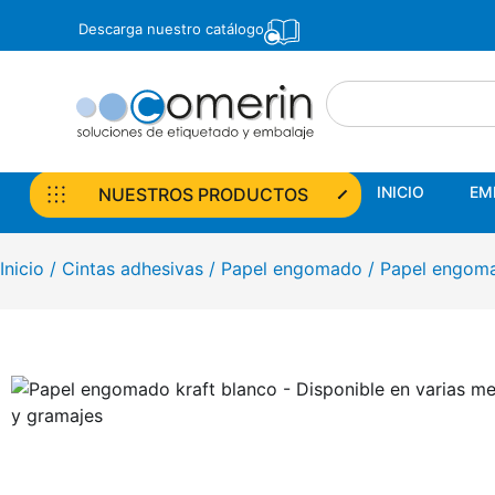
Descarga nuestro catálogo
INICIO
EM
NUESTROS PRODUCTOS
INICIO
EM
NUESTROS PRODUCTOS
Inicio
/
Cintas adhesivas
/
Papel engomado
/
Papel engoma