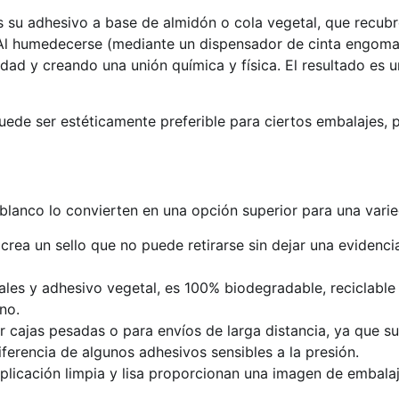
es su adhesivo a base de almidón o cola vegetal, que recu
 Al humedecerse (mediante un dispensador de cinta engomad
ad y creando una unión química y física. El resultado es un s
ede ser estéticamente preferible para ciertos embalajes, 
blanco lo convierten en una opción superior para una vari
crea un sello que no puede retirarse sin dejar una evidenci
rales y adhesivo vegetal, es 100% biodegradable, reciclabl
no.
r cajas pesadas o para envíos de larga distancia, ya que su 
ferencia de algunos adhesivos sensibles a la presión.
aplicación limpia y lisa proporcionan una imagen de embalaj