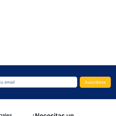
Suscribirse
¿Necesitas un
gales