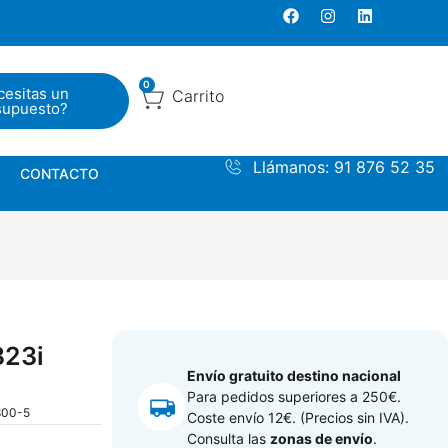
0
cesitas un
Carrito
supuesto?
0
S
CONTACTO
Carrito
Llámanos: 91 876 52 35
CONTACTO
823i
Envío gratuito destino nacional
Para pedidos superiores a 250€.
800-5
Coste envío 12€. (Precios sin IVA).
Consulta las
zonas de envío
.