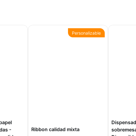
Personalizable
papel
Dispensad
Ribbon calidad mixta
das -
sobremesa