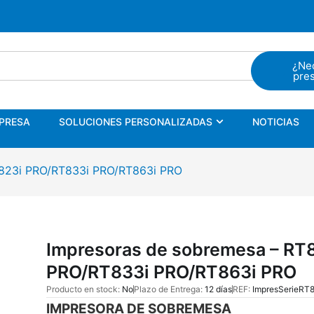
¿Ne
pre
PRESA
SOLUCIONES PERSONALIZADOS
NOTICIA
PRESA
SOLUCIONES PERSONALIZADAS
NOTICIAS
T823i PRO/RT833i PRO/RT863i PRO
Impresoras de sobremesa – RT
PRO/RT833i PRO/RT863i PRO
Producto en stock:
No
Plazo de Entrega:
12 días
REF:
ImpresSerieRT
IMPRESORA DE SOBREMESA