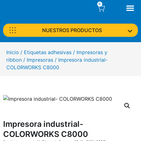
0
NUESTROS PRODUCTOS
Inicio
/
Etiquetas adhesivas
/
Impresoras y
ribbon
/
Impresoras
/ Impresora industrial-
COLORWORKS C8000
Impresora industrial-
COLORWORKS C8000