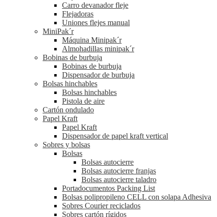
Carro devanador fleje
Flejadoras
Uniones flejes manual
MiniPak´r
Máquina Minipak´r
Almohadillas minipak´r
Bobinas de burbuja
Bobinas de burbuja
Dispensador de burbuja
Bolsas hinchables
Bolsas hinchables
Pistola de aire
Cartón ondulado
Papel Kraft
Papel Kraft
Dispensador de papel kraft vertical
Sobres y bolsas
Bolsas
Bolsas autocierre
Bolsas autocierre franjas
Bolsas autocierre taladro
Portadocumentos Packing List
Bolsas polipropileno CELL con solapa Adhesiva
Sobres Courier reciclados
Sobres cartón rígidos