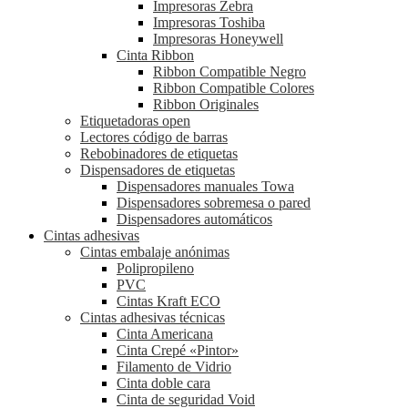
Impresoras Zebra
Impresoras Toshiba
Impresoras Honeywell
Cinta Ribbon
Ribbon Compatible Negro
Ribbon Compatible Colores
Ribbon Originales
Etiquetadoras open
Lectores código de barras
Rebobinadores de etiquetas
Dispensadores de etiquetas
Dispensadores manuales Towa
Dispensadores sobremesa o pared
Dispensadores automáticos
Cintas adhesivas
Cintas embalaje anónimas
Polipropileno
PVC
Cintas Kraft ECO
Cintas adhesivas técnicas
Cinta Americana
Cinta Crepé «Pintor»
Filamento de Vidrio
Cinta doble cara
Cinta de seguridad Void