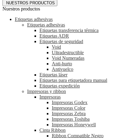
NUESTROS PRODUCTOS
Nuestros productos
Etiquetas adhesivas
Etiquetas adhesivas
Etiquetas transferencia térmica
Etiquetas ADR
Etiquetas de seguridad
Void
Ultradestructible
Void Numeradas
Anti-hurto
Antivuelco
Etiquetas láser
Etiquetas para etiquetadora manual
Etiquetas expedición
Impresoras y ribbon
Impresoras
Impresoras Godex
Impresoras Color
Impresoras Zebra
Impresoras Toshiba
Impresoras Honeywell
Cinta Ribbon
Ribbon Compatible Negro