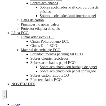
Sobres acolchados
Sobres acolchados kraft con burbuja de
plástico
Sobres acolchados kraft interior papel
Cajas de cartón
Pirámides no apilar palets
Protector etiqueta de suelo
Línea ECO
Cintas adhesivas ECO
Cintas Polipropileno ECO
Cintas Kraft ECO
Material de embalaje ECO
Portadocumentos packing list ECO
Sobres Courier reciclados
Sobres acolchados papel ECO
Sobre acolchado con burbuja de papel
Sobre acolchado con papel corrugado
Sobres cartón rígido ECO
Film reciclados ECO
NOVEDADES
Inicio