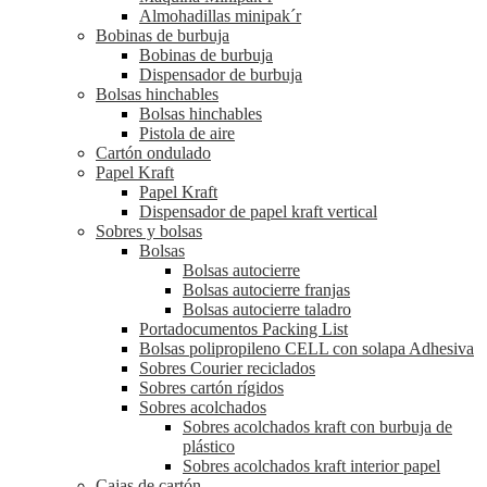
Almohadillas minipak´r
Bobinas de burbuja
Bobinas de burbuja
Dispensador de burbuja
Bolsas hinchables
Bolsas hinchables
Pistola de aire
Cartón ondulado
Papel Kraft
Papel Kraft
Dispensador de papel kraft vertical
Sobres y bolsas
Bolsas
Bolsas autocierre
Bolsas autocierre franjas
Bolsas autocierre taladro
Portadocumentos Packing List
Bolsas polipropileno CELL con solapa Adhesiva
Sobres Courier reciclados
Sobres cartón rígidos
Sobres acolchados
Sobres acolchados kraft con burbuja de
plástico
Sobres acolchados kraft interior papel
Cajas de cartón