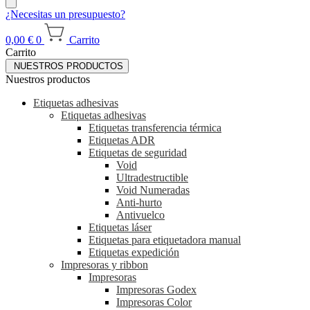
¿Necesitas un presupuesto?
0,00
€
0
Carrito
Carrito
NUESTROS PRODUCTOS
Nuestros productos
Etiquetas adhesivas
Etiquetas adhesivas
Etiquetas transferencia térmica
Etiquetas ADR
Etiquetas de seguridad
Void
Ultradestructible
Void Numeradas
Anti-hurto
Antivuelco
Etiquetas láser
Etiquetas para etiquetadora manual
Etiquetas expedición
Impresoras y ribbon
Impresoras
Impresoras Godex
Impresoras Color