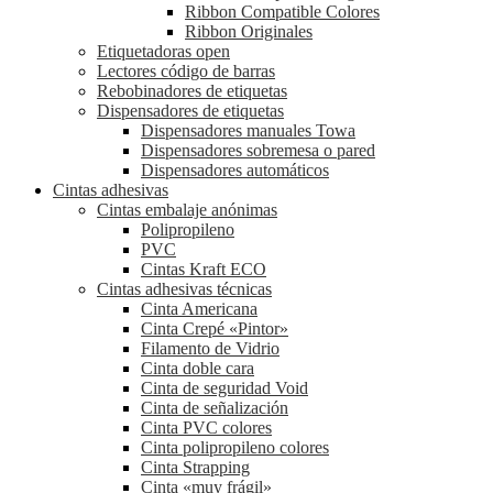
Ribbon Compatible Colores
Ribbon Originales
Etiquetadoras open
Lectores código de barras
Rebobinadores de etiquetas
Dispensadores de etiquetas
Dispensadores manuales Towa
Dispensadores sobremesa o pared
Dispensadores automáticos
Cintas adhesivas
Cintas embalaje anónimas
Polipropileno
PVC
Cintas Kraft ECO
Cintas adhesivas técnicas
Cinta Americana
Cinta Crepé «Pintor»
Filamento de Vidrio
Cinta doble cara
Cinta de seguridad Void
Cinta de señalización
Cinta PVC colores
Cinta polipropileno colores
Cinta Strapping
Cinta «muy frágil»