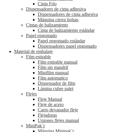
Cinta Frío
Dispensadores de cinta adhesiva
Dispensadores de cinta adhesiva
Máquina cierra bolsas
Cintas de balizamiento
Cinta de balizamiento estándar
Papel engomado
Papel engomado estándar
Dispensadores papel engomado
Material de embalaje
Film estirable
Film estirable manual
Film sin mandril
Minifilm manual
Film automatico
Dispensador de film
Lámina cubre palet
Flejes
Fleje Manual
Fleje de acero
Carro devanador fleje
Flejadoras
Uniones flejes manual
MiniPak´r
Máquina Minipak´r