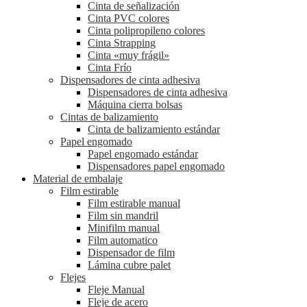
Cinta de señalización
Cinta PVC colores
Cinta polipropileno colores
Cinta Strapping
Cinta «muy frágil»
Cinta Frío
Dispensadores de cinta adhesiva
Dispensadores de cinta adhesiva
Máquina cierra bolsas
Cintas de balizamiento
Cinta de balizamiento estándar
Papel engomado
Papel engomado estándar
Dispensadores papel engomado
Material de embalaje
Film estirable
Film estirable manual
Film sin mandril
Minifilm manual
Film automatico
Dispensador de film
Lámina cubre palet
Flejes
Fleje Manual
Fleje de acero