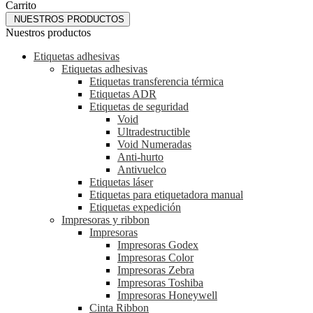
Carrito
NUESTROS PRODUCTOS
Nuestros productos
Etiquetas adhesivas
Etiquetas adhesivas
Etiquetas transferencia térmica
Etiquetas ADR
Etiquetas de seguridad
Void
Ultradestructible
Void Numeradas
Anti-hurto
Antivuelco
Etiquetas láser
Etiquetas para etiquetadora manual
Etiquetas expedición
Impresoras y ribbon
Impresoras
Impresoras Godex
Impresoras Color
Impresoras Zebra
Impresoras Toshiba
Impresoras Honeywell
Cinta Ribbon