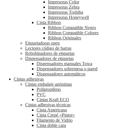
Impresoras Color
Impresoras Zebra
Impresoras Toshiba
Impresoras Honeywell
Cinta Ribbon
Ribbon Compatible Negro
Ribbon Compatible Colores
Ribbon Originales
Etiquetadoras open
Lectores código de barras
Rebobinadores de etiquetas
Dispensadores de etiquetas
Dispensadores manuales Towa
Dispensadores sobremesa o pared
Dispensadores automáticos
Cintas adhesivas
Cintas embalaje anónimas
Polipropileno
PVC
Cintas Kraft ECO
Cintas adhesivas técnicas
Cinta Americana
Cinta Crepé «Pintor»
Filamento de Vidrio
Cinta doble cara