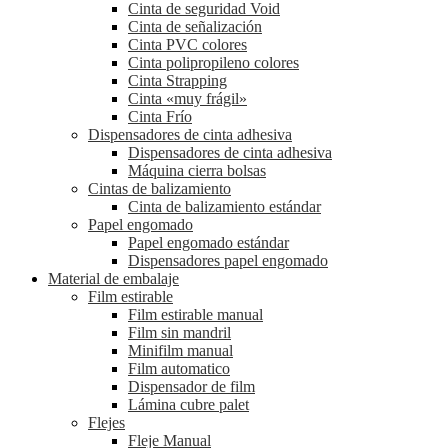
Cinta de seguridad Void
Cinta de señalización
Cinta PVC colores
Cinta polipropileno colores
Cinta Strapping
Cinta «muy frágil»
Cinta Frío
Dispensadores de cinta adhesiva
Dispensadores de cinta adhesiva
Máquina cierra bolsas
Cintas de balizamiento
Cinta de balizamiento estándar
Papel engomado
Papel engomado estándar
Dispensadores papel engomado
Material de embalaje
Film estirable
Film estirable manual
Film sin mandril
Minifilm manual
Film automatico
Dispensador de film
Lámina cubre palet
Flejes
Fleje Manual