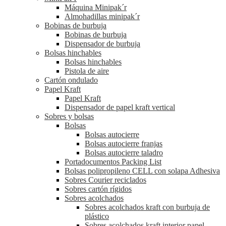
Máquina Minipak´r
Almohadillas minipak´r
Bobinas de burbuja
Bobinas de burbuja
Dispensador de burbuja
Bolsas hinchables
Bolsas hinchables
Pistola de aire
Cartón ondulado
Papel Kraft
Papel Kraft
Dispensador de papel kraft vertical
Sobres y bolsas
Bolsas
Bolsas autocierre
Bolsas autocierre franjas
Bolsas autocierre taladro
Portadocumentos Packing List
Bolsas polipropileno CELL con solapa Adhesiva
Sobres Courier reciclados
Sobres cartón rígidos
Sobres acolchados
Sobres acolchados kraft con burbuja de
plástico
Sobres acolchados kraft interior papel