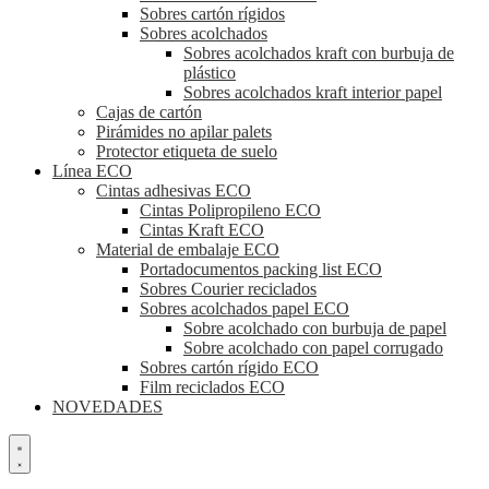
Sobres cartón rígidos
Sobres acolchados
Sobres acolchados kraft con burbuja de
plástico
Sobres acolchados kraft interior papel
Cajas de cartón
Pirámides no apilar palets
Protector etiqueta de suelo
Línea ECO
Cintas adhesivas ECO
Cintas Polipropileno ECO
Cintas Kraft ECO
Material de embalaje ECO
Portadocumentos packing list ECO
Sobres Courier reciclados
Sobres acolchados papel ECO
Sobre acolchado con burbuja de papel
Sobre acolchado con papel corrugado
Sobres cartón rígido ECO
Film reciclados ECO
NOVEDADES