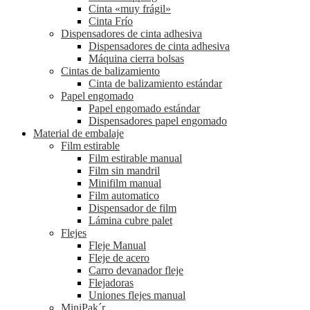
Cinta «muy frágil»
Cinta Frío
Dispensadores de cinta adhesiva
Dispensadores de cinta adhesiva
Máquina cierra bolsas
Cintas de balizamiento
Cinta de balizamiento estándar
Papel engomado
Papel engomado estándar
Dispensadores papel engomado
Material de embalaje
Film estirable
Film estirable manual
Film sin mandril
Minifilm manual
Film automatico
Dispensador de film
Lámina cubre palet
Flejes
Fleje Manual
Fleje de acero
Carro devanador fleje
Flejadoras
Uniones flejes manual
MiniPak´r