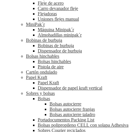
Fleje de acero
Carro devanador fleje
Flejadoras
Uniones flejes manual
MiniPak´r
Máquina Minipak´r
Almohadillas minipak´r
Bobinas de burbuja
Bobinas de burbuja
Dispensador de burbuja
Bolsas hinchables
Bolsas hinchables
Pistola de aire
Cartón ondulado
Papel Kraft
Papel Kraft
Dispensador de papel kraft vertical
Sobres y bolsas
Bolsas
Bolsas autocierre
Bolsas autocierre franjas
Bolsas autocierre taladro
Portadocumentos Packing List
Bolsas polipropileno CELL con solapa Adhesiva
Sobres Courier reciclados