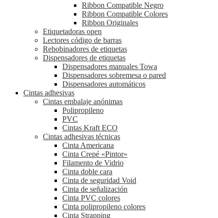
Ribbon Compatible Negro
Ribbon Compatible Colores
Ribbon Originales
Etiquetadoras open
Lectores código de barras
Rebobinadores de etiquetas
Dispensadores de etiquetas
Dispensadores manuales Towa
Dispensadores sobremesa o pared
Dispensadores automáticos
Cintas adhesivas
Cintas embalaje anónimas
Polipropileno
PVC
Cintas Kraft ECO
Cintas adhesivas técnicas
Cinta Americana
Cinta Crepé «Pintor»
Filamento de Vidrio
Cinta doble cara
Cinta de seguridad Void
Cinta de señalización
Cinta PVC colores
Cinta polipropileno colores
Cinta Strapping