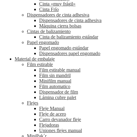
Cinta «muy frágil»
Cinta Frío
Dispensadores de cinta adhesiva
Dispensadores de cinta adhesiva
Máquina cierra bolsas
Cintas de balizamiento
Cinta de balizamiento estándar
Papel engomado
Papel engomado estándar
Dispensadores papel engomado
Material de embalaje
Film estirable
Film estirable manual
Film sin mandril
Minifilm manual
Film automatico
Dispensador de film
Lámina cubre palet
Flejes
Fleje Manual
Fleje de acero
Carro devanador fleje
Flejadoras
Uniones flejes manual
MiniPak´r