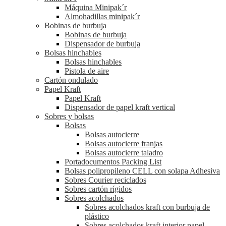
Máquina Minipak´r
Almohadillas minipak´r
Bobinas de burbuja
Bobinas de burbuja
Dispensador de burbuja
Bolsas hinchables
Bolsas hinchables
Pistola de aire
Cartón ondulado
Papel Kraft
Papel Kraft
Dispensador de papel kraft vertical
Sobres y bolsas
Bolsas
Bolsas autocierre
Bolsas autocierre franjas
Bolsas autocierre taladro
Portadocumentos Packing List
Bolsas polipropileno CELL con solapa Adhesiva
Sobres Courier reciclados
Sobres cartón rígidos
Sobres acolchados
Sobres acolchados kraft con burbuja de
plástico
Sobres acolchados kraft interior papel