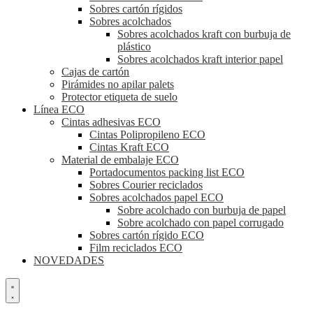
Sobres cartón rígidos
Sobres acolchados
Sobres acolchados kraft con burbuja de
plástico
Sobres acolchados kraft interior papel
Cajas de cartón
Pirámides no apilar palets
Protector etiqueta de suelo
Línea ECO
Cintas adhesivas ECO
Cintas Polipropileno ECO
Cintas Kraft ECO
Material de embalaje ECO
Portadocumentos packing list ECO
Sobres Courier reciclados
Sobres acolchados papel ECO
Sobre acolchado con burbuja de papel
Sobre acolchado con papel corrugado
Sobres cartón rígido ECO
Film reciclados ECO
NOVEDADES