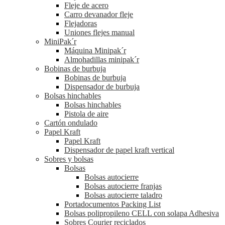
Fleje de acero
Carro devanador fleje
Flejadoras
Uniones flejes manual
MiniPak´r
Máquina Minipak´r
Almohadillas minipak´r
Bobinas de burbuja
Bobinas de burbuja
Dispensador de burbuja
Bolsas hinchables
Bolsas hinchables
Pistola de aire
Cartón ondulado
Papel Kraft
Papel Kraft
Dispensador de papel kraft vertical
Sobres y bolsas
Bolsas
Bolsas autocierre
Bolsas autocierre franjas
Bolsas autocierre taladro
Portadocumentos Packing List
Bolsas polipropileno CELL con solapa Adhesiva
Sobres Courier reciclados