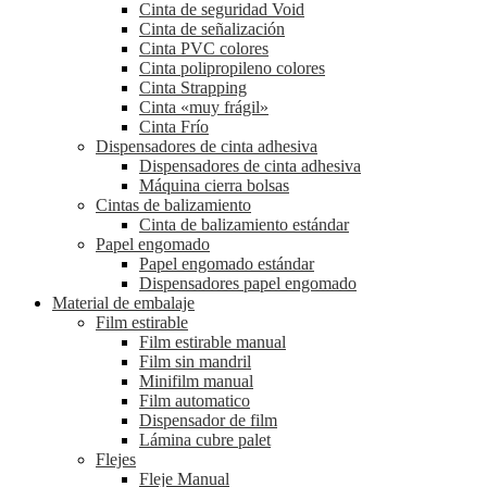
Cinta de seguridad Void
Cinta de señalización
Cinta PVC colores
Cinta polipropileno colores
Cinta Strapping
Cinta «muy frágil»
Cinta Frío
Dispensadores de cinta adhesiva
Dispensadores de cinta adhesiva
Máquina cierra bolsas
Cintas de balizamiento
Cinta de balizamiento estándar
Papel engomado
Papel engomado estándar
Dispensadores papel engomado
Material de embalaje
Film estirable
Film estirable manual
Film sin mandril
Minifilm manual
Film automatico
Dispensador de film
Lámina cubre palet
Flejes
Fleje Manual