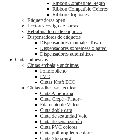
Ribbon Compatible Negro
Ribbon Compatible Colores
Ribbon Originales
Etiquetadoras open
Lectores código de barras
Rebobinadores de etiquetas
Dispensadores de etiquetas
Dispensadores manuales Towa
Dispensadores sobremesa o pared
Dispensadores automáticos
Cintas adhesivas
Cintas embalaje anónimas
Polipropileno
PVC
Cintas Kraft ECO
Cintas adhesivas técnicas
Cinta Americana
Cinta Crepé «Pintor»
Filamento de Vidrio
Cinta doble cara
Cinta de seguridad Void
Cinta de señalización
Cinta PVC colores
Cinta polipropileno colores
Cinta Strapping