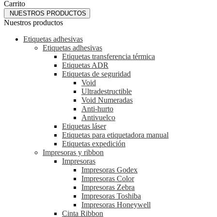
Carrito
NUESTROS PRODUCTOS
Nuestros productos
Etiquetas adhesivas
Etiquetas adhesivas
Etiquetas transferencia térmica
Etiquetas ADR
Etiquetas de seguridad
Void
Ultradestructible
Void Numeradas
Anti-hurto
Antivuelco
Etiquetas láser
Etiquetas para etiquetadora manual
Etiquetas expedición
Impresoras y ribbon
Impresoras
Impresoras Godex
Impresoras Color
Impresoras Zebra
Impresoras Toshiba
Impresoras Honeywell
Cinta Ribbon