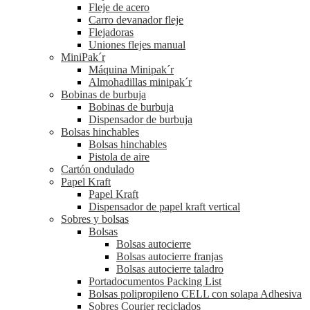
Fleje de acero
Carro devanador fleje
Flejadoras
Uniones flejes manual
MiniPak´r
Máquina Minipak´r
Almohadillas minipak´r
Bobinas de burbuja
Bobinas de burbuja
Dispensador de burbuja
Bolsas hinchables
Bolsas hinchables
Pistola de aire
Cartón ondulado
Papel Kraft
Papel Kraft
Dispensador de papel kraft vertical
Sobres y bolsas
Bolsas
Bolsas autocierre
Bolsas autocierre franjas
Bolsas autocierre taladro
Portadocumentos Packing List
Bolsas polipropileno CELL con solapa Adhesiva
Sobres Courier reciclados