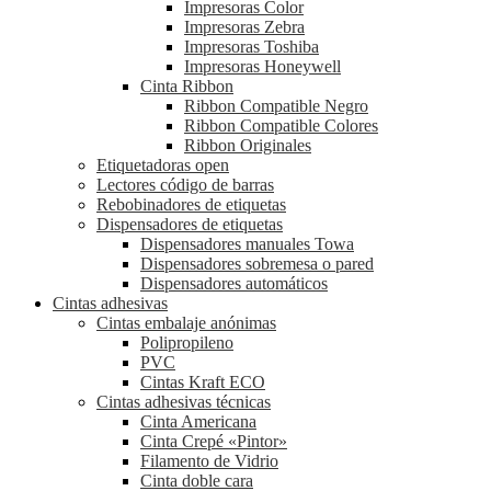
Impresoras Color
Impresoras Zebra
Impresoras Toshiba
Impresoras Honeywell
Cinta Ribbon
Ribbon Compatible Negro
Ribbon Compatible Colores
Ribbon Originales
Etiquetadoras open
Lectores código de barras
Rebobinadores de etiquetas
Dispensadores de etiquetas
Dispensadores manuales Towa
Dispensadores sobremesa o pared
Dispensadores automáticos
Cintas adhesivas
Cintas embalaje anónimas
Polipropileno
PVC
Cintas Kraft ECO
Cintas adhesivas técnicas
Cinta Americana
Cinta Crepé «Pintor»
Filamento de Vidrio
Cinta doble cara