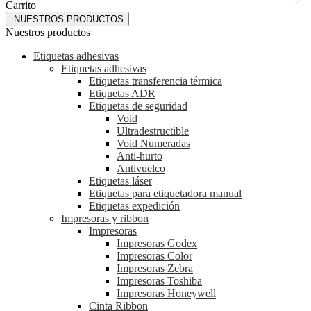
Carrito
NUESTROS PRODUCTOS
Nuestros productos
Etiquetas adhesivas
Etiquetas adhesivas
Etiquetas transferencia térmica
Etiquetas ADR
Etiquetas de seguridad
Void
Ultradestructible
Void Numeradas
Anti-hurto
Antivuelco
Etiquetas láser
Etiquetas para etiquetadora manual
Etiquetas expedición
Impresoras y ribbon
Impresoras
Impresoras Godex
Impresoras Color
Impresoras Zebra
Impresoras Toshiba
Impresoras Honeywell
Cinta Ribbon