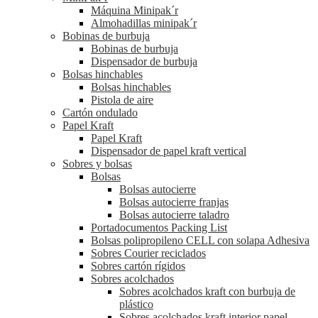
Máquina Minipak´r
Almohadillas minipak´r
Bobinas de burbuja
Bobinas de burbuja
Dispensador de burbuja
Bolsas hinchables
Bolsas hinchables
Pistola de aire
Cartón ondulado
Papel Kraft
Papel Kraft
Dispensador de papel kraft vertical
Sobres y bolsas
Bolsas
Bolsas autocierre
Bolsas autocierre franjas
Bolsas autocierre taladro
Portadocumentos Packing List
Bolsas polipropileno CELL con solapa Adhesiva
Sobres Courier reciclados
Sobres cartón rígidos
Sobres acolchados
Sobres acolchados kraft con burbuja de
plástico
Sobres acolchados kraft interior papel