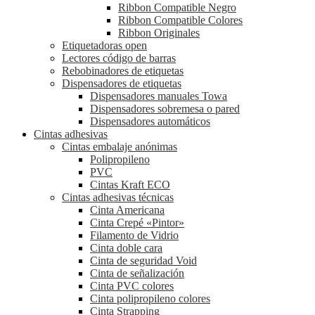
Ribbon Compatible Negro
Ribbon Compatible Colores
Ribbon Originales
Etiquetadoras open
Lectores código de barras
Rebobinadores de etiquetas
Dispensadores de etiquetas
Dispensadores manuales Towa
Dispensadores sobremesa o pared
Dispensadores automáticos
Cintas adhesivas
Cintas embalaje anónimas
Polipropileno
PVC
Cintas Kraft ECO
Cintas adhesivas técnicas
Cinta Americana
Cinta Crepé «Pintor»
Filamento de Vidrio
Cinta doble cara
Cinta de seguridad Void
Cinta de señalización
Cinta PVC colores
Cinta polipropileno colores
Cinta Strapping