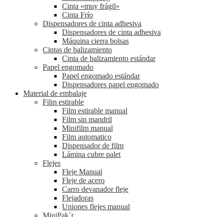
Cinta «muy frágil»
Cinta Frío
Dispensadores de cinta adhesiva
Dispensadores de cinta adhesiva
Máquina cierra bolsas
Cintas de balizamiento
Cinta de balizamiento estándar
Papel engomado
Papel engomado estándar
Dispensadores papel engomado
Material de embalaje
Film estirable
Film estirable manual
Film sin mandril
Minifilm manual
Film automatico
Dispensador de film
Lámina cubre palet
Flejes
Fleje Manual
Fleje de acero
Carro devanador fleje
Flejadoras
Uniones flejes manual
MiniPak´r