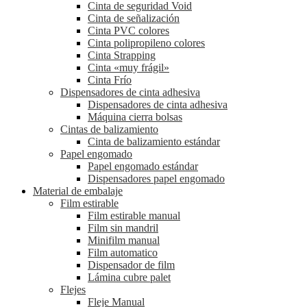
Cinta de seguridad Void
Cinta de señalización
Cinta PVC colores
Cinta polipropileno colores
Cinta Strapping
Cinta «muy frágil»
Cinta Frío
Dispensadores de cinta adhesiva
Dispensadores de cinta adhesiva
Máquina cierra bolsas
Cintas de balizamiento
Cinta de balizamiento estándar
Papel engomado
Papel engomado estándar
Dispensadores papel engomado
Material de embalaje
Film estirable
Film estirable manual
Film sin mandril
Minifilm manual
Film automatico
Dispensador de film
Lámina cubre palet
Flejes
Fleje Manual