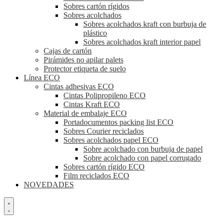
Sobres cartón rígidos
Sobres acolchados
Sobres acolchados kraft con burbuja de
plástico
Sobres acolchados kraft interior papel
Cajas de cartón
Pirámides no apilar palets
Protector etiqueta de suelo
Línea ECO
Cintas adhesivas ECO
Cintas Polipropileno ECO
Cintas Kraft ECO
Material de embalaje ECO
Portadocumentos packing list ECO
Sobres Courier reciclados
Sobres acolchados papel ECO
Sobre acolchado con burbuja de papel
Sobre acolchado con papel corrugado
Sobres cartón rígido ECO
Film reciclados ECO
NOVEDADES