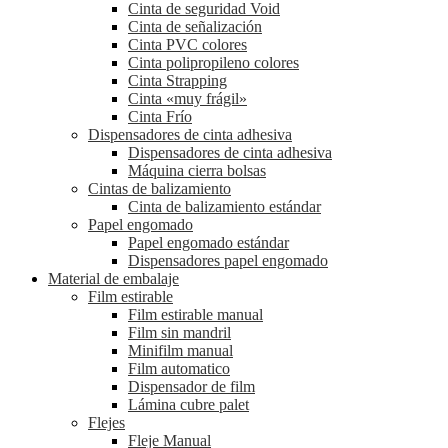
Cinta de seguridad Void
Cinta de señalización
Cinta PVC colores
Cinta polipropileno colores
Cinta Strapping
Cinta «muy frágil»
Cinta Frío
Dispensadores de cinta adhesiva
Dispensadores de cinta adhesiva
Máquina cierra bolsas
Cintas de balizamiento
Cinta de balizamiento estándar
Papel engomado
Papel engomado estándar
Dispensadores papel engomado
Material de embalaje
Film estirable
Film estirable manual
Film sin mandril
Minifilm manual
Film automatico
Dispensador de film
Lámina cubre palet
Flejes
Fleje Manual