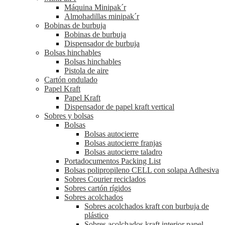
Máquina Minipak´r
Almohadillas minipak´r
Bobinas de burbuja
Bobinas de burbuja
Dispensador de burbuja
Bolsas hinchables
Bolsas hinchables
Pistola de aire
Cartón ondulado
Papel Kraft
Papel Kraft
Dispensador de papel kraft vertical
Sobres y bolsas
Bolsas
Bolsas autocierre
Bolsas autocierre franjas
Bolsas autocierre taladro
Portadocumentos Packing List
Bolsas polipropileno CELL con solapa Adhesiva
Sobres Courier reciclados
Sobres cartón rígidos
Sobres acolchados
Sobres acolchados kraft con burbuja de
plástico
Sobres acolchados kraft interior papel