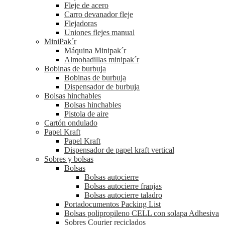
Fleje de acero
Carro devanador fleje
Flejadoras
Uniones flejes manual
MiniPak´r
Máquina Minipak´r
Almohadillas minipak´r
Bobinas de burbuja
Bobinas de burbuja
Dispensador de burbuja
Bolsas hinchables
Bolsas hinchables
Pistola de aire
Cartón ondulado
Papel Kraft
Papel Kraft
Dispensador de papel kraft vertical
Sobres y bolsas
Bolsas
Bolsas autocierre
Bolsas autocierre franjas
Bolsas autocierre taladro
Portadocumentos Packing List
Bolsas polipropileno CELL con solapa Adhesiva
Sobres Courier reciclados