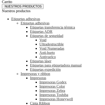
Carrito
NUESTROS PRODUCTOS
Nuestros productos
Etiquetas adhesivas
Etiquetas adhesivas
Etiquetas transferencia térmica
Etiquetas ADR
Etiquetas de seguridad
Void
Ultradestructible
Void Numeradas
Anti-hurto
Antivuelco
Etiquetas láser
Etiquetas para etiquetadora manual
Etiquetas expedición
Impresoras y ribbon
Impresoras
Impresoras Godex
Impresoras Color
Impresoras Zebra
Impresoras Toshiba
Impresoras Honeywell
Cinta Ribbon