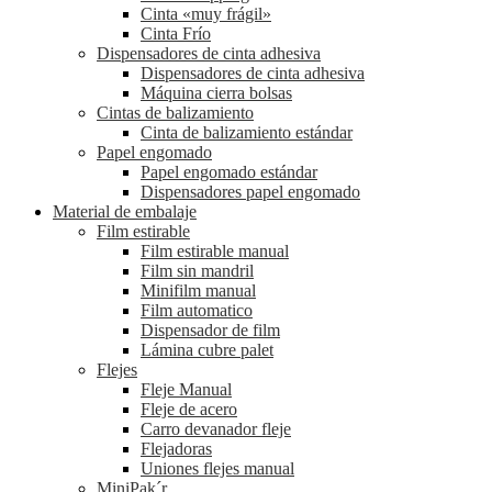
Cinta «muy frágil»
Cinta Frío
Dispensadores de cinta adhesiva
Dispensadores de cinta adhesiva
Máquina cierra bolsas
Cintas de balizamiento
Cinta de balizamiento estándar
Papel engomado
Papel engomado estándar
Dispensadores papel engomado
Material de embalaje
Film estirable
Film estirable manual
Film sin mandril
Minifilm manual
Film automatico
Dispensador de film
Lámina cubre palet
Flejes
Fleje Manual
Fleje de acero
Carro devanador fleje
Flejadoras
Uniones flejes manual
MiniPak´r