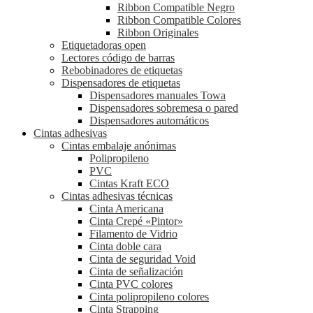
Ribbon Compatible Negro
Ribbon Compatible Colores
Ribbon Originales
Etiquetadoras open
Lectores código de barras
Rebobinadores de etiquetas
Dispensadores de etiquetas
Dispensadores manuales Towa
Dispensadores sobremesa o pared
Dispensadores automáticos
Cintas adhesivas
Cintas embalaje anónimas
Polipropileno
PVC
Cintas Kraft ECO
Cintas adhesivas técnicas
Cinta Americana
Cinta Crepé «Pintor»
Filamento de Vidrio
Cinta doble cara
Cinta de seguridad Void
Cinta de señalización
Cinta PVC colores
Cinta polipropileno colores
Cinta Strapping