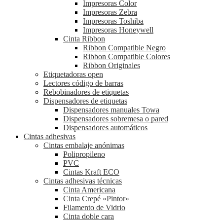
Impresoras Color
Impresoras Zebra
Impresoras Toshiba
Impresoras Honeywell
Cinta Ribbon
Ribbon Compatible Negro
Ribbon Compatible Colores
Ribbon Originales
Etiquetadoras open
Lectores código de barras
Rebobinadores de etiquetas
Dispensadores de etiquetas
Dispensadores manuales Towa
Dispensadores sobremesa o pared
Dispensadores automáticos
Cintas adhesivas
Cintas embalaje anónimas
Polipropileno
PVC
Cintas Kraft ECO
Cintas adhesivas técnicas
Cinta Americana
Cinta Crepé «Pintor»
Filamento de Vidrio
Cinta doble cara