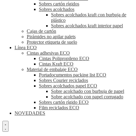
Sobres cartón rígidos
Sobres acolchados
Sobres acolchados kraft con burbuja de
plástico
Sobres acolchados kraft interior papel
Cajas de cartón
Pirámides no apilar palets
Protector etiqueta de suelo
Línea ECO
Cintas adhesivas ECO
Cintas Polipropileno ECO
Cintas Kraft ECO
Material de embalaje ECO
Portadocumentos packing list ECO
Sobres Courier reciclados
Sobres acolchados papel ECO
Sobre acolchado con burbuja de papel
Sobre acolchado con papel corrugado
Sobres cartón rígido ECO
Film reciclados ECO
NOVEDADES