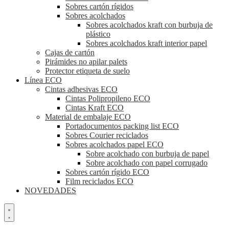
Sobres cartón rígidos
Sobres acolchados
Sobres acolchados kraft con burbuja de
plástico
Sobres acolchados kraft interior papel
Cajas de cartón
Pirámides no apilar palets
Protector etiqueta de suelo
Línea ECO
Cintas adhesivas ECO
Cintas Polipropileno ECO
Cintas Kraft ECO
Material de embalaje ECO
Portadocumentos packing list ECO
Sobres Courier reciclados
Sobres acolchados papel ECO
Sobre acolchado con burbuja de papel
Sobre acolchado con papel corrugado
Sobres cartón rígido ECO
Film reciclados ECO
NOVEDADES