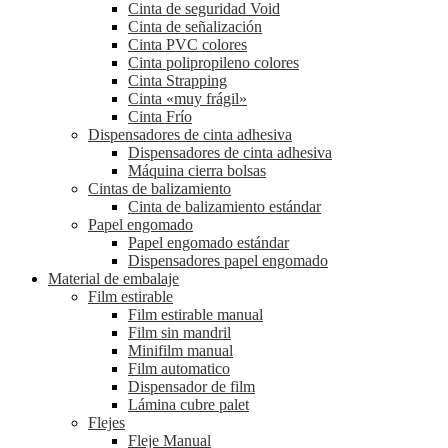
Cinta de seguridad Void
Cinta de señalización
Cinta PVC colores
Cinta polipropileno colores
Cinta Strapping
Cinta «muy frágil»
Cinta Frío
Dispensadores de cinta adhesiva
Dispensadores de cinta adhesiva
Máquina cierra bolsas
Cintas de balizamiento
Cinta de balizamiento estándar
Papel engomado
Papel engomado estándar
Dispensadores papel engomado
Material de embalaje
Film estirable
Film estirable manual
Film sin mandril
Minifilm manual
Film automatico
Dispensador de film
Lámina cubre palet
Flejes
Fleje Manual