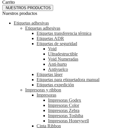
Carrito
NUESTROS PRODUCTOS
Nuestros productos
Etiquetas adhesivas
Etiquetas adhesivas
Etiquetas transferencia térmica
Etiquetas ADR
Etiquetas de seguridad
Void
Ultradestructible
Void Numeradas
Anti-hurto
Antivuelco
Etiquetas láser
Etiquetas para etiquetadora manual
Etiquetas expedición
Impresoras y ribbon
Impresoras
Impresoras Godex
Impresoras Color
Impresoras Zebra
Impresoras Toshiba
Impresoras Honeywell
Cinta Ribbon