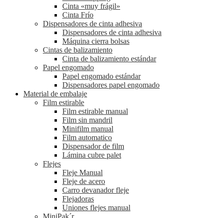
Cinta «muy frágil»
Cinta Frío
Dispensadores de cinta adhesiva
Dispensadores de cinta adhesiva
Máquina cierra bolsas
Cintas de balizamiento
Cinta de balizamiento estándar
Papel engomado
Papel engomado estándar
Dispensadores papel engomado
Material de embalaje
Film estirable
Film estirable manual
Film sin mandril
Minifilm manual
Film automatico
Dispensador de film
Lámina cubre palet
Flejes
Fleje Manual
Fleje de acero
Carro devanador fleje
Flejadoras
Uniones flejes manual
MiniPak´r