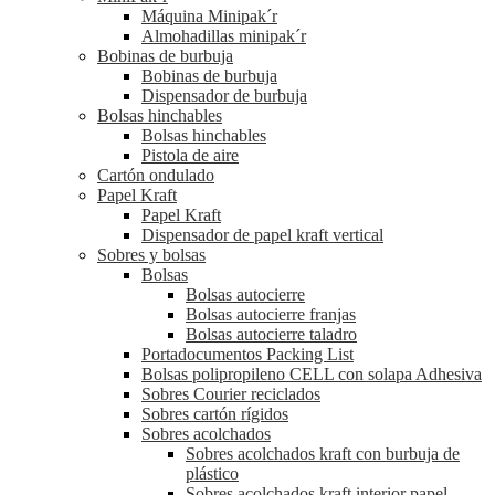
Máquina Minipak´r
Almohadillas minipak´r
Bobinas de burbuja
Bobinas de burbuja
Dispensador de burbuja
Bolsas hinchables
Bolsas hinchables
Pistola de aire
Cartón ondulado
Papel Kraft
Papel Kraft
Dispensador de papel kraft vertical
Sobres y bolsas
Bolsas
Bolsas autocierre
Bolsas autocierre franjas
Bolsas autocierre taladro
Portadocumentos Packing List
Bolsas polipropileno CELL con solapa Adhesiva
Sobres Courier reciclados
Sobres cartón rígidos
Sobres acolchados
Sobres acolchados kraft con burbuja de
plástico
Sobres acolchados kraft interior papel