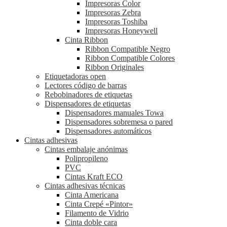
Impresoras Color
Impresoras Zebra
Impresoras Toshiba
Impresoras Honeywell
Cinta Ribbon
Ribbon Compatible Negro
Ribbon Compatible Colores
Ribbon Originales
Etiquetadoras open
Lectores código de barras
Rebobinadores de etiquetas
Dispensadores de etiquetas
Dispensadores manuales Towa
Dispensadores sobremesa o pared
Dispensadores automáticos
Cintas adhesivas
Cintas embalaje anónimas
Polipropileno
PVC
Cintas Kraft ECO
Cintas adhesivas técnicas
Cinta Americana
Cinta Crepé «Pintor»
Filamento de Vidrio
Cinta doble cara