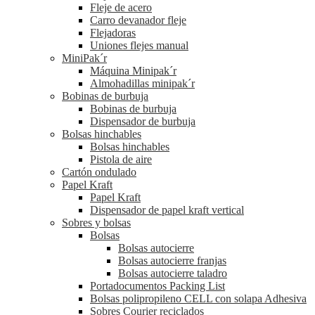
Fleje de acero
Carro devanador fleje
Flejadoras
Uniones flejes manual
MiniPak´r
Máquina Minipak´r
Almohadillas minipak´r
Bobinas de burbuja
Bobinas de burbuja
Dispensador de burbuja
Bolsas hinchables
Bolsas hinchables
Pistola de aire
Cartón ondulado
Papel Kraft
Papel Kraft
Dispensador de papel kraft vertical
Sobres y bolsas
Bolsas
Bolsas autocierre
Bolsas autocierre franjas
Bolsas autocierre taladro
Portadocumentos Packing List
Bolsas polipropileno CELL con solapa Adhesiva
Sobres Courier reciclados