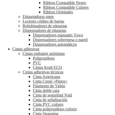
Ribbon Compatible Negro
Ribbon Compatible Colores
Ribbon Originales
Etiquetadoras open
Lectores código de barras
Rebobinadores de etiquetas
Dispensadores de etiquetas
Dispensadores manuales Towa
Dispensadores sobremesa o pared
Dispensadores automáticos
Cintas adhesivas
Cintas embalaje anónimas
Polipropileno
PVC
Cintas Kraft ECO
Cintas adhesivas técnicas
Cinta Americana
Cinta Crepé «Pintor»
Filamento de Vidrio
Cinta doble cara
Cinta de seguridad Void
Cinta de señalización
Cinta PVC colores
Cinta polipropileno colores
Cinta Strapping