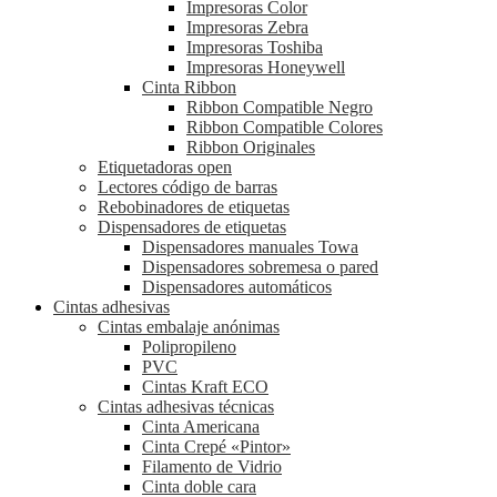
Impresoras Color
Impresoras Zebra
Impresoras Toshiba
Impresoras Honeywell
Cinta Ribbon
Ribbon Compatible Negro
Ribbon Compatible Colores
Ribbon Originales
Etiquetadoras open
Lectores código de barras
Rebobinadores de etiquetas
Dispensadores de etiquetas
Dispensadores manuales Towa
Dispensadores sobremesa o pared
Dispensadores automáticos
Cintas adhesivas
Cintas embalaje anónimas
Polipropileno
PVC
Cintas Kraft ECO
Cintas adhesivas técnicas
Cinta Americana
Cinta Crepé «Pintor»
Filamento de Vidrio
Cinta doble cara