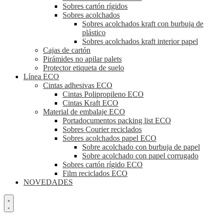
Sobres cartón rígidos
Sobres acolchados
Sobres acolchados kraft con burbuja de
plástico
Sobres acolchados kraft interior papel
Cajas de cartón
Pirámides no apilar palets
Protector etiqueta de suelo
Línea ECO
Cintas adhesivas ECO
Cintas Polipropileno ECO
Cintas Kraft ECO
Material de embalaje ECO
Portadocumentos packing list ECO
Sobres Courier reciclados
Sobres acolchados papel ECO
Sobre acolchado con burbuja de papel
Sobre acolchado con papel corrugado
Sobres cartón rígido ECO
Film reciclados ECO
NOVEDADES