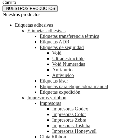
Carrito
NUESTROS PRODUCTOS
Nuestros productos
Etiquetas adhesivas
Etiquetas adhesivas
Etiquetas transferencia térmica
Etiquetas ADR
Etiquetas de seguridad
Void
Ultradestructible
Void Numeradas
Anti-hurto
Antivuelco
Etiquetas láser
Etiquetas para etiquetadora manual
Etiquetas expedición
Impresoras y ribbon
Impresoras
Impresoras Godex
Impresoras Color
Impresoras Zebra
Impresoras Toshiba
Impresoras Honeywell
Cinta Ribbon