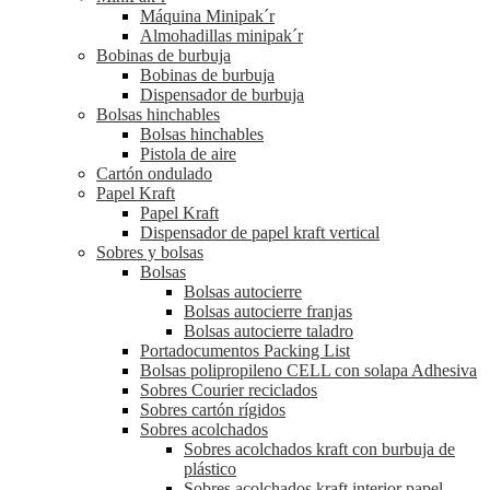
Máquina Minipak´r
Almohadillas minipak´r
Bobinas de burbuja
Bobinas de burbuja
Dispensador de burbuja
Bolsas hinchables
Bolsas hinchables
Pistola de aire
Cartón ondulado
Papel Kraft
Papel Kraft
Dispensador de papel kraft vertical
Sobres y bolsas
Bolsas
Bolsas autocierre
Bolsas autocierre franjas
Bolsas autocierre taladro
Portadocumentos Packing List
Bolsas polipropileno CELL con solapa Adhesiva
Sobres Courier reciclados
Sobres cartón rígidos
Sobres acolchados
Sobres acolchados kraft con burbuja de
plástico
Sobres acolchados kraft interior papel