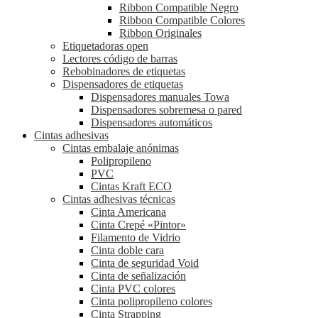
Ribbon Compatible Negro
Ribbon Compatible Colores
Ribbon Originales
Etiquetadoras open
Lectores código de barras
Rebobinadores de etiquetas
Dispensadores de etiquetas
Dispensadores manuales Towa
Dispensadores sobremesa o pared
Dispensadores automáticos
Cintas adhesivas
Cintas embalaje anónimas
Polipropileno
PVC
Cintas Kraft ECO
Cintas adhesivas técnicas
Cinta Americana
Cinta Crepé «Pintor»
Filamento de Vidrio
Cinta doble cara
Cinta de seguridad Void
Cinta de señalización
Cinta PVC colores
Cinta polipropileno colores
Cinta Strapping