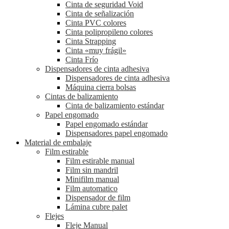
Cinta de seguridad Void
Cinta de señalización
Cinta PVC colores
Cinta polipropileno colores
Cinta Strapping
Cinta «muy frágil»
Cinta Frío
Dispensadores de cinta adhesiva
Dispensadores de cinta adhesiva
Máquina cierra bolsas
Cintas de balizamiento
Cinta de balizamiento estándar
Papel engomado
Papel engomado estándar
Dispensadores papel engomado
Material de embalaje
Film estirable
Film estirable manual
Film sin mandril
Minifilm manual
Film automatico
Dispensador de film
Lámina cubre palet
Flejes
Fleje Manual