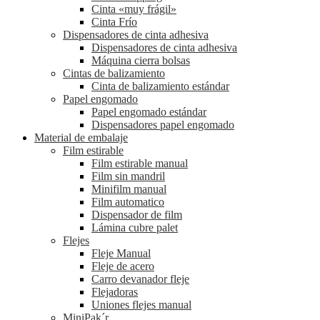
Cinta «muy frágil»
Cinta Frío
Dispensadores de cinta adhesiva
Dispensadores de cinta adhesiva
Máquina cierra bolsas
Cintas de balizamiento
Cinta de balizamiento estándar
Papel engomado
Papel engomado estándar
Dispensadores papel engomado
Material de embalaje
Film estirable
Film estirable manual
Film sin mandril
Minifilm manual
Film automatico
Dispensador de film
Lámina cubre palet
Flejes
Fleje Manual
Fleje de acero
Carro devanador fleje
Flejadoras
Uniones flejes manual
MiniPak´r