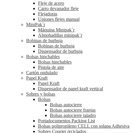
Fleje de acero
Carro devanador fleje
Flejadoras
Uniones flejes manual
MiniPak´r
Máquina Minipak´r
Almohadillas minipak´r
Bobinas de burbuja
Bobinas de burbuja
Dispensador de burbuja
Bolsas hinchables
Bolsas hinchables
Pistola de aire
Cartón ondulado
Papel Kraft
Papel Kraft
Dispensador de papel kraft vertical
Sobres y bolsas
Bolsas
Bolsas autocierre
Bolsas autocierre franjas
Bolsas autocierre taladro
Portadocumentos Packing List
Bolsas polipropileno CELL con solapa Adhesiva
Sobres Courier reciclados