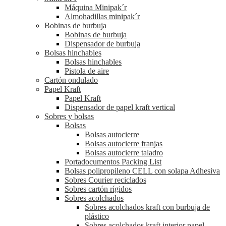
Máquina Minipak´r
Almohadillas minipak´r
Bobinas de burbuja
Bobinas de burbuja
Dispensador de burbuja
Bolsas hinchables
Bolsas hinchables
Pistola de aire
Cartón ondulado
Papel Kraft
Papel Kraft
Dispensador de papel kraft vertical
Sobres y bolsas
Bolsas
Bolsas autocierre
Bolsas autocierre franjas
Bolsas autocierre taladro
Portadocumentos Packing List
Bolsas polipropileno CELL con solapa Adhesiva
Sobres Courier reciclados
Sobres cartón rígidos
Sobres acolchados
Sobres acolchados kraft con burbuja de
plástico
Sobres acolchados kraft interior papel