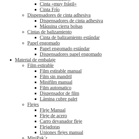
Cinta «muy frágil»
Cinta Frío
Dispensadores de cinta adhesiva
Dispensadores de cinta adhesiva
Máquina cierra bolsas
Cintas de balizamiento
Cinta de balizamiento estándar
Papel engomado
Papel engomado estándar
Dispensadores papel engomado
Material de embalaje
Film estirable
Film estirable manual
Film sin mandril
Minifilm manual
Film automatico
Dispensador de film
Lámina cubre palet
Flejes
Fleje Manual
Fleje de acero
Carro devanador fleje
Flejadoras
Uniones flejes manual
MiniPak´r