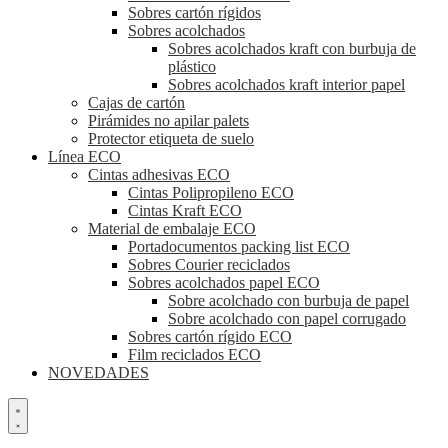
Sobres cartón rígidos
Sobres acolchados
Sobres acolchados kraft con burbuja de
plástico
Sobres acolchados kraft interior papel
Cajas de cartón
Pirámides no apilar palets
Protector etiqueta de suelo
Línea ECO
Cintas adhesivas ECO
Cintas Polipropileno ECO
Cintas Kraft ECO
Material de embalaje ECO
Portadocumentos packing list ECO
Sobres Courier reciclados
Sobres acolchados papel ECO
Sobre acolchado con burbuja de papel
Sobre acolchado con papel corrugado
Sobres cartón rígido ECO
Film reciclados ECO
NOVEDADES