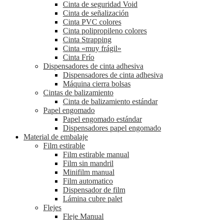
Cinta de seguridad Void
Cinta de señalización
Cinta PVC colores
Cinta polipropileno colores
Cinta Strapping
Cinta «muy frágil»
Cinta Frío
Dispensadores de cinta adhesiva
Dispensadores de cinta adhesiva
Máquina cierra bolsas
Cintas de balizamiento
Cinta de balizamiento estándar
Papel engomado
Papel engomado estándar
Dispensadores papel engomado
Material de embalaje
Film estirable
Film estirable manual
Film sin mandril
Minifilm manual
Film automatico
Dispensador de film
Lámina cubre palet
Flejes
Fleje Manual