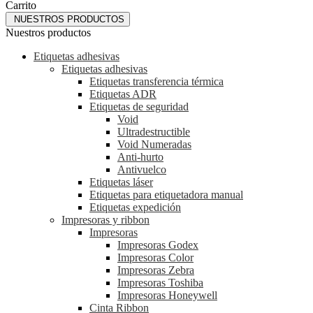
Carrito
NUESTROS PRODUCTOS
Nuestros productos
Etiquetas adhesivas
Etiquetas adhesivas
Etiquetas transferencia térmica
Etiquetas ADR
Etiquetas de seguridad
Void
Ultradestructible
Void Numeradas
Anti-hurto
Antivuelco
Etiquetas láser
Etiquetas para etiquetadora manual
Etiquetas expedición
Impresoras y ribbon
Impresoras
Impresoras Godex
Impresoras Color
Impresoras Zebra
Impresoras Toshiba
Impresoras Honeywell
Cinta Ribbon