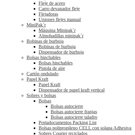
Fleje de acero
Carro devanador fleje
Flejadoras
Uniones flejes manual
MiniPak´r
Máquina Minipak´r
Almohadillas minipak´r
Bobinas de burbuja
Bobinas de burbuja
Dispensador de burbuja
Bolsas hinchables
Bolsas hinchables
Pistola de aire
Cartón ondulado
Papel Kraft
Papel Kraft
Dispensador de papel kraft vertical
Sobres y bolsas
Bolsas
Bolsas autocierre
Bolsas autocierre franjas
Bolsas autocierre taladro
Portadocumentos Packing List
Bolsas polipropileno CELL con solapa Adhesiva
Sobres Courier reciclados