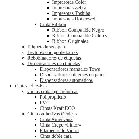
Impresoras Color
Impresoras Zebra
Impresoras Toshiba
Impresoras Honeywell
Cinta Ribbon
Ribbon Compatible Negro
Ribbon Compatible Colores
Ribbon Originales
Etiquetadoras open
Lectores código de barras
Rebobinadores de etiquetas
Dispensadores de etiquetas
Dispensadores manuales Towa
Dispensadores sobremesa o pared
Dispensadores automáticos
Cintas adhesivas
Cintas embalaje anónimas
Polipropileno
PVC
Cintas Kraft ECO
Cintas adhesivas técnicas
Cinta Americana
Cinta Crepé «Pintor»
Filamento de Vidrio
Cinta doble cara