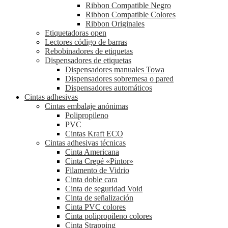
Ribbon Compatible Negro
Ribbon Compatible Colores
Ribbon Originales
Etiquetadoras open
Lectores código de barras
Rebobinadores de etiquetas
Dispensadores de etiquetas
Dispensadores manuales Towa
Dispensadores sobremesa o pared
Dispensadores automáticos
Cintas adhesivas
Cintas embalaje anónimas
Polipropileno
PVC
Cintas Kraft ECO
Cintas adhesivas técnicas
Cinta Americana
Cinta Crepé «Pintor»
Filamento de Vidrio
Cinta doble cara
Cinta de seguridad Void
Cinta de señalización
Cinta PVC colores
Cinta polipropileno colores
Cinta Strapping