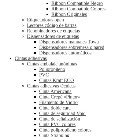
Ribbon Compatible Negro
Ribbon Compatible Colores
Ribbon Originales
Etiquetadoras open
Lectores código de barras
Rebobinadores de etiquetas
Dispensadores de etiquetas
Dispensadores manuales Towa
Dispensadores sobremesa o pared
Dispensadores automáticos
Cintas adhesivas
Cintas embalaje anónimas
Polipropileno
PVC
Cintas Kraft ECO
Cintas adhesivas técnicas
Cinta Americana
Cinta Crepé «Pintor»
Filamento de Vidrio
Cinta doble cara
Cinta de seguridad Void
Cinta de señalización
Cinta PVC colores
Cinta polipropileno colores
Cinta Strapping