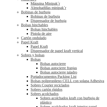
Máquina Minipak´r
Almohadillas minipak´r
Bobinas de burbuja
Bobinas de burbuja
Dispensador de burbuja
Bolsas hinchables
Bolsas hinchables
Pistola de aire
Cartón ondulado
Papel Kraft
Papel Kraft
Dispensador de papel kraft vertical
Sobres y bolsas
Bolsas
Bolsas autocierre
Bolsas autocierre franjas
Bolsas autocierre taladro
Portadocumentos Packing List
Bolsas polipropileno CELL con solapa Adhesiva
Sobres Courier reciclados
Sobres cartón rígidos
Sobres acolchados
Sobres acolchados kraft con burbuja de
plástico
Sobres acolchados kraft interior papel