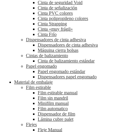
Cinta de seguridad Void
Cinta de señalización
Cinta PVC colores
Cinta polipropileno colores
Cinta Strapping
Cinta «muy frágil»
Cinta Frío
Dispensadores de cinta adhesiva
Dispensadores de cinta adhesiva
Máquina cierra bolsas
Cintas de balizamiento
Cinta de balizamiento estándar
Papel engomado
Papel engomado estándar
Dispensadores papel engomado
Material de embalaje
Film estirable
Film estirable manual
Film sin mandril
Minifilm manual
Film automatico
Dispensador de film
Lámina cubre palet
Flejes
Fleje Manual