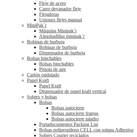
Fleje de acero
Carro devanador fleje
Flejadoras
Uniones flejes manual
MiniPak´r
Máquina Minipak´r
Almohadillas minipak´r
Bobinas de burbuja
Bobinas de burbuja
Dispensador de burbuja
Bolsas hinchables
Bolsas hinchables
Pistola de aire
Cartón ondulado
Papel Kraft
Papel Kraft
Dispensador de papel kraft vertical
Sobres y bolsas
Bolsas
Bolsas autocierre
Bolsas autocierre franjas
Bolsas autocierre taladro
Portadocumentos Packing List
Bolsas polipropileno CELL con solapa Adhesiva
Sobres Courier reciclados