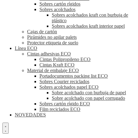
Sobres cartón rígidos
Sobres acolchados
Sobres acolchados kraft con burbuja de
plástico
Sobres acolchados kraft interior papel
Cajas de cartón
Pirámides no apilar palets
Protector etiqueta de suelo
Línea ECO
Cintas adhesivas ECO
Cintas Polipropileno ECO
Cintas Kraft ECO
Material de embalaje ECO
Portadocumentos packing list ECO
Sobres Courier reciclados
Sobres acolchados papel ECO
Sobre acolchado con burbuja de papel
Sobre acolchado con papel corrugado
Sobres cartón rígido ECO
Film reciclados ECO
NOVEDADES