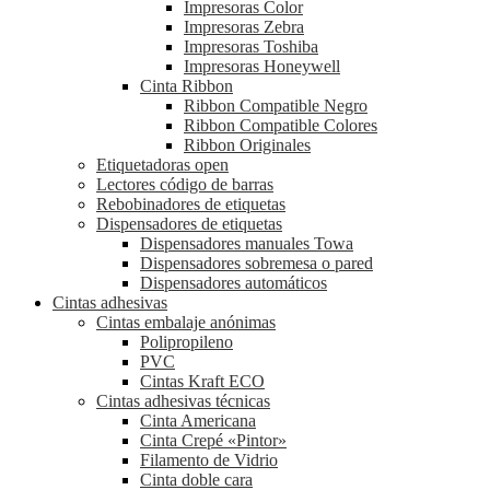
Impresoras Color
Impresoras Zebra
Impresoras Toshiba
Impresoras Honeywell
Cinta Ribbon
Ribbon Compatible Negro
Ribbon Compatible Colores
Ribbon Originales
Etiquetadoras open
Lectores código de barras
Rebobinadores de etiquetas
Dispensadores de etiquetas
Dispensadores manuales Towa
Dispensadores sobremesa o pared
Dispensadores automáticos
Cintas adhesivas
Cintas embalaje anónimas
Polipropileno
PVC
Cintas Kraft ECO
Cintas adhesivas técnicas
Cinta Americana
Cinta Crepé «Pintor»
Filamento de Vidrio
Cinta doble cara