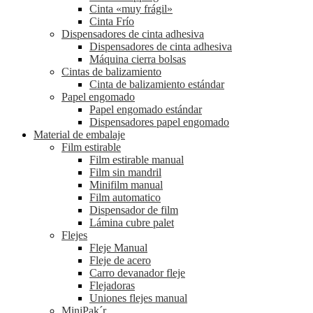
Cinta «muy frágil»
Cinta Frío
Dispensadores de cinta adhesiva
Dispensadores de cinta adhesiva
Máquina cierra bolsas
Cintas de balizamiento
Cinta de balizamiento estándar
Papel engomado
Papel engomado estándar
Dispensadores papel engomado
Material de embalaje
Film estirable
Film estirable manual
Film sin mandril
Minifilm manual
Film automatico
Dispensador de film
Lámina cubre palet
Flejes
Fleje Manual
Fleje de acero
Carro devanador fleje
Flejadoras
Uniones flejes manual
MiniPak´r