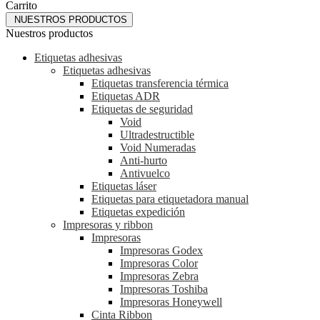
Carrito
NUESTROS PRODUCTOS
Nuestros productos
Etiquetas adhesivas
Etiquetas adhesivas
Etiquetas transferencia térmica
Etiquetas ADR
Etiquetas de seguridad
Void
Ultradestructible
Void Numeradas
Anti-hurto
Antivuelco
Etiquetas láser
Etiquetas para etiquetadora manual
Etiquetas expedición
Impresoras y ribbon
Impresoras
Impresoras Godex
Impresoras Color
Impresoras Zebra
Impresoras Toshiba
Impresoras Honeywell
Cinta Ribbon