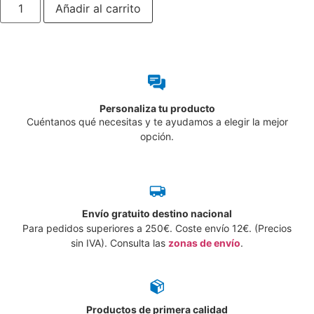
Añadir al carrito
ADR
Materias
que
en
contacto
con
el
agua
desprenden
Personaliza tu producto
gases
inflamables
Cuéntanos qué necesitas y te ayudamos a elegir la mejor
-
opción.
Disponible
en
varios
colores
cantidad
Envío gratuito destino nacional
Para pedidos superiores a 250€. Coste envío 12€. (Precios
sin IVA). Consulta las
zonas de envío
.
Productos de primera calidad