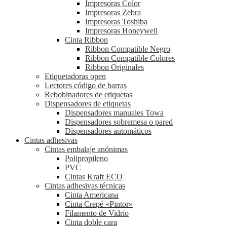
Impresoras Color
Impresoras Zebra
Impresoras Toshiba
Impresoras Honeywell
Cinta Ribbon
Ribbon Compatible Negro
Ribbon Compatible Colores
Ribbon Originales
Etiquetadoras open
Lectores código de barras
Rebobinadores de etiquetas
Dispensadores de etiquetas
Dispensadores manuales Towa
Dispensadores sobremesa o pared
Dispensadores automáticos
Cintas adhesivas
Cintas embalaje anónimas
Polipropileno
PVC
Cintas Kraft ECO
Cintas adhesivas técnicas
Cinta Americana
Cinta Crepé «Pintor»
Filamento de Vidrio
Cinta doble cara