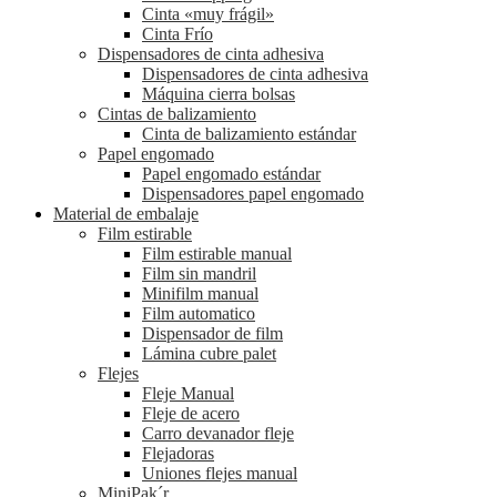
Cinta «muy frágil»
Cinta Frío
Dispensadores de cinta adhesiva
Dispensadores de cinta adhesiva
Máquina cierra bolsas
Cintas de balizamiento
Cinta de balizamiento estándar
Papel engomado
Papel engomado estándar
Dispensadores papel engomado
Material de embalaje
Film estirable
Film estirable manual
Film sin mandril
Minifilm manual
Film automatico
Dispensador de film
Lámina cubre palet
Flejes
Fleje Manual
Fleje de acero
Carro devanador fleje
Flejadoras
Uniones flejes manual
MiniPak´r