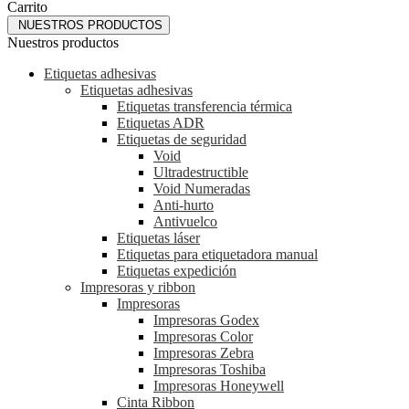
Carrito
NUESTROS PRODUCTOS
Nuestros productos
Etiquetas adhesivas
Etiquetas adhesivas
Etiquetas transferencia térmica
Etiquetas ADR
Etiquetas de seguridad
Void
Ultradestructible
Void Numeradas
Anti-hurto
Antivuelco
Etiquetas láser
Etiquetas para etiquetadora manual
Etiquetas expedición
Impresoras y ribbon
Impresoras
Impresoras Godex
Impresoras Color
Impresoras Zebra
Impresoras Toshiba
Impresoras Honeywell
Cinta Ribbon