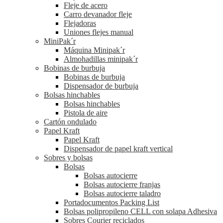
Fleje de acero
Carro devanador fleje
Flejadoras
Uniones flejes manual
MiniPak´r
Máquina Minipak´r
Almohadillas minipak´r
Bobinas de burbuja
Bobinas de burbuja
Dispensador de burbuja
Bolsas hinchables
Bolsas hinchables
Pistola de aire
Cartón ondulado
Papel Kraft
Papel Kraft
Dispensador de papel kraft vertical
Sobres y bolsas
Bolsas
Bolsas autocierre
Bolsas autocierre franjas
Bolsas autocierre taladro
Portadocumentos Packing List
Bolsas polipropileno CELL con solapa Adhesiva
Sobres Courier reciclados