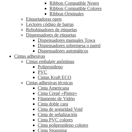
Ribbon Compatible Negro
Ribbon Compatible Colores
Ribbon Originales
Etiquetadoras open
Lectores código de barras
Rebobinadores de etiquetas
Dispensadores de etiquetas
Dispensadores manuales Towa
Dispensadores sobremesa o pared
Dispensadores automáticos
Cintas adhesivas
Cintas embalaje anónimas
Polipropileno
PVC
Cintas Kraft ECO
Cintas adhesivas técnicas
Cinta Americana
Cinta Crepé «Pintor»
Filamento de Vidrio
Cinta doble cara
Cinta de seguridad Void
Cinta de señalización
Cinta PVC colores
Cinta polipropileno colores
Cinta Strapping