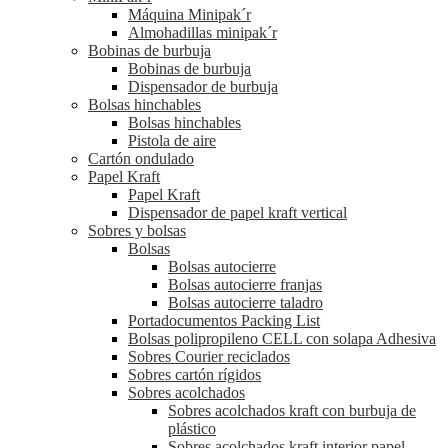
Máquina Minipak´r
Almohadillas minipak´r
Bobinas de burbuja
Bobinas de burbuja
Dispensador de burbuja
Bolsas hinchables
Bolsas hinchables
Pistola de aire
Cartón ondulado
Papel Kraft
Papel Kraft
Dispensador de papel kraft vertical
Sobres y bolsas
Bolsas
Bolsas autocierre
Bolsas autocierre franjas
Bolsas autocierre taladro
Portadocumentos Packing List
Bolsas polipropileno CELL con solapa Adhesiva
Sobres Courier reciclados
Sobres cartón rígidos
Sobres acolchados
Sobres acolchados kraft con burbuja de
plástico
Sobres acolchados kraft interior papel