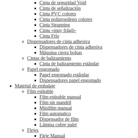
Cinta de seguridad Void
Cinta de señalización
Cinta PVC colores
Cinta polipropileno colores
Cinta Strapping
Cinta «muy frágil»
Cinta Frío
Dispensadores de cinta adhesiva
Dispensadores de cinta adhesiva
Máquina cierra bolsas
Cintas de balizamiento
Cinta de balizamiento estándar
Papel engomado
Papel engomado estándar
Dispensadores papel engomado
Material de embalaje
Film estirable
Film estirable manual
Film sin mandril
Minifilm manual
Film automatico
Dispensador de film
Lámina cubre palet
Flejes
Fleje Manual