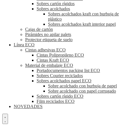
Sobres cartón rígidos
Sobres acolchados
Sobres acolchados kraft con burbuja de
plástico
Sobres acolchados kraft interior papel
Cajas de cartón
Pirámides no apilar palets
Protector etiqueta de suelo
Línea ECO
Cintas adhesivas ECO
Cintas Polipropileno ECO
Cintas Kraft ECO
Material de embalaje ECO
Portadocumentos packing list ECO
Sobres Courier reciclados
Sobres acolchados papel ECO
Sobre acolchado con burbuja de papel
Sobre acolchado con papel corrugado
Sobres cartón rígido ECO
Film reciclados ECO
NOVEDADES